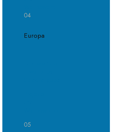
Wettbewerb
04
Europa
Europaschule
Erweitertes
Sprachangebot
Projekte
und
Wettbewerbe
05