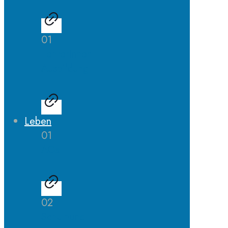
01
LehrerInnen
Ausbildung
Leben
01
AGs
02
Schulhund