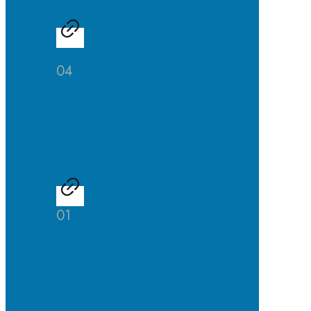
04
Studien-
und
Berufsberatung
01
Talentscouting
der
Uni
DuE