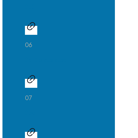
SuS
06
Schüleraustausch
07
Sport