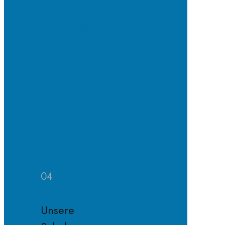
Schulpflegschaft
Der
Förderverein
Satzung
des
Fördervereins
Mitglied
im
Förderverein
werden
04
Unsere