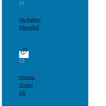
01
Verhalten
Alarmfall
02
Mensa:
Onkel
Ali