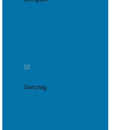
Konzept
Bilinguale
Klasse
Häufige
Fragen
02
Ganztag
Konzept
Ganztagsklasse