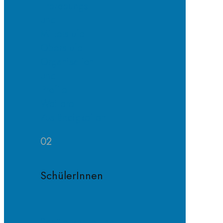
Erprobungs-
und
Mittelstufe
Oberstufe
Organisation
und
Profile
Weitere
Zuständigkeiten
02
SchülerInnen
Schülervertretung