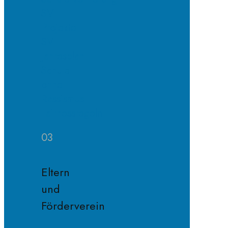
SV
Projekte
SV
Jahresplan
Schule
ohne
Rassismus
Fairnessregeln
03
Eltern
und
Förderverein