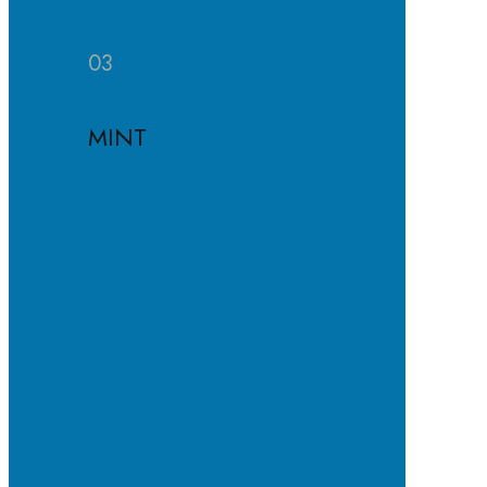
Häufige
Fragen
03
MINT
MINT-
EC-
Schule
MINT-
Profil
MINT-
Module
Projekte
und