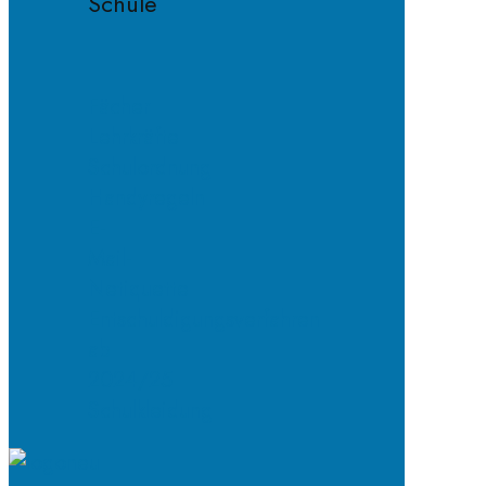
Schule
Fächer
Lehrkräfte
Schulordnung
Handyregeln
E-
Mail-
Netiquette
Entschuldigungsverfahren
ab
2024/25
Schulkleidung