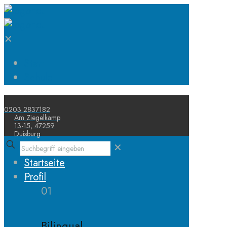
✕
Start
Schule
0203 2837182
Am Ziegelkamp
13-15, 47259
Duisburg
✕
Startseite
Profil
01
Bilingual