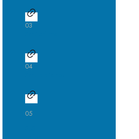
03
Schülerfirma
04
Schulbibliothek
05
SuS
helfen