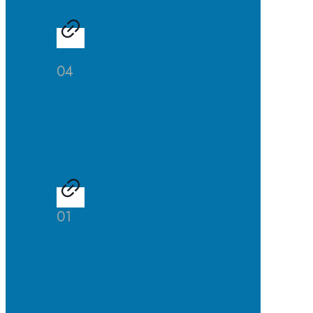
04
Studien-
und
Berufsberatung
01
Talentscouting
der
Uni
DuE