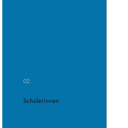
Erprobungs-
und
Mittelstufe
Oberstufe
Organisation
und
Profile
Weitere
Zuständigkeiten
02
SchülerInnen
Schülervertretung