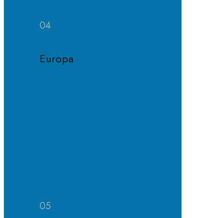
Wettbewerb
04
Europa
Europaschule
Erweitertes
Sprachangebot
Projekte
und
Wettbewerbe
05