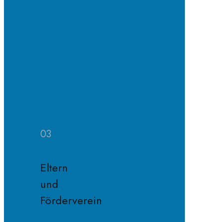
SV
Projekte
SV
Jahresplan
Schule
ohne
Rassismus
Fairnessregeln
03
Eltern
und
Förderverein