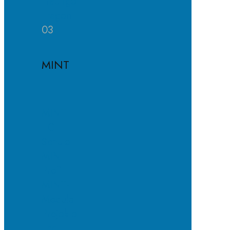
Häufige
Fragen
03
MINT
MINT-
EC-
Schule
MINT-
Profil
MINT-
Module
Projekte
und