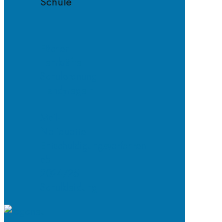
Schule
Fächer
Lehrkräfte
Schulordnung
Handyregeln
E-
Mail-
Netiquette
Entschuldigungsverfahren
ab
2024/25
Schulkleidung