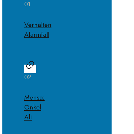
01
Verhalten
Alarmfall
02
Mensa:
Onkel
Ali