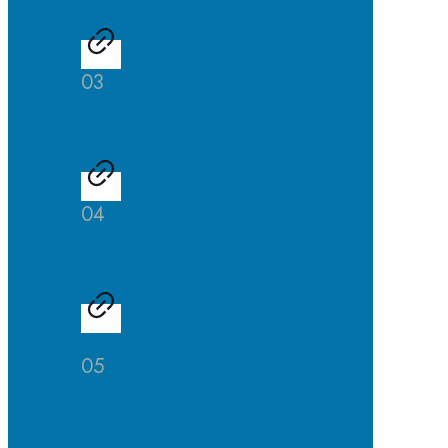
03
Schülerfirma
04
Schulbibliothek
05
SuS
helfen