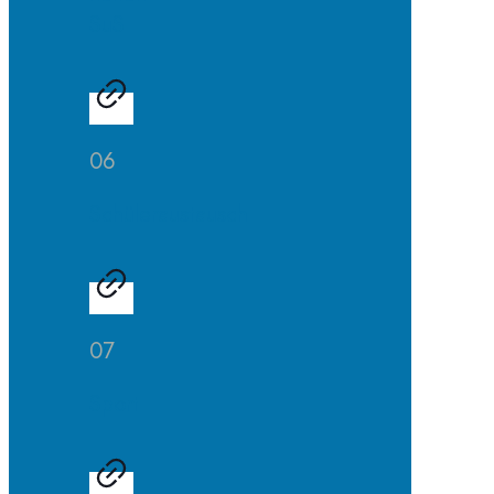
SuS
06
Schüleraustausch
07
Sport