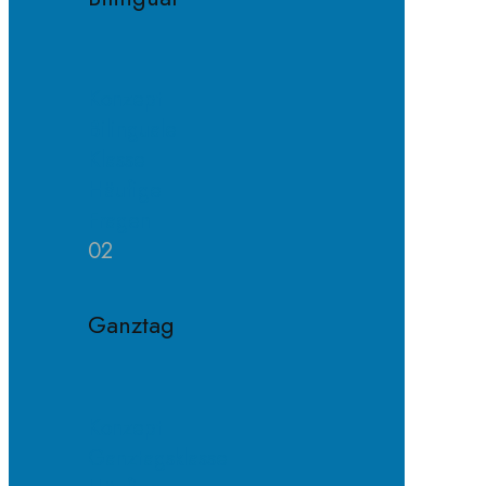
Konzept
Bilinguale
Klasse
Häufige
Fragen
02
Ganztag
Konzept
Ganztagsklasse