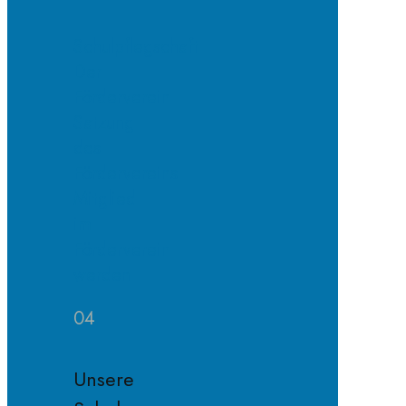
Schulpflegschaft
Der
Förderverein
Satzung
des
Fördervereins
Mitglied
im
Förderverein
werden
04
Unsere