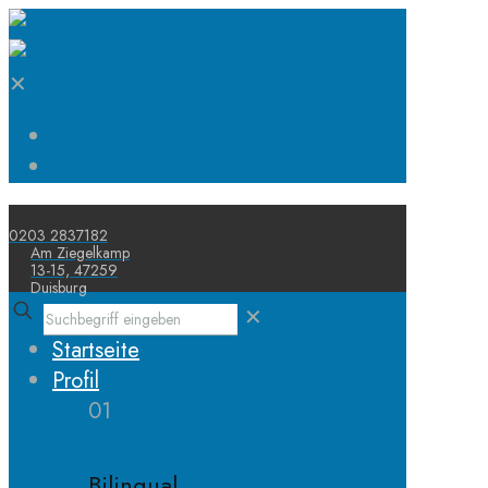
✕
Start
Schule
0203 2837182
Am Ziegelkamp
13-15, 47259
Duisburg
✕
Startseite
Profil
01
Bilingual