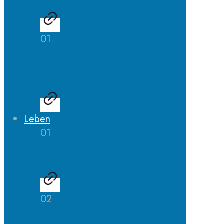
01
LehrerInnen
Ausbildung
Leben
01
AGs
02
Schulhund