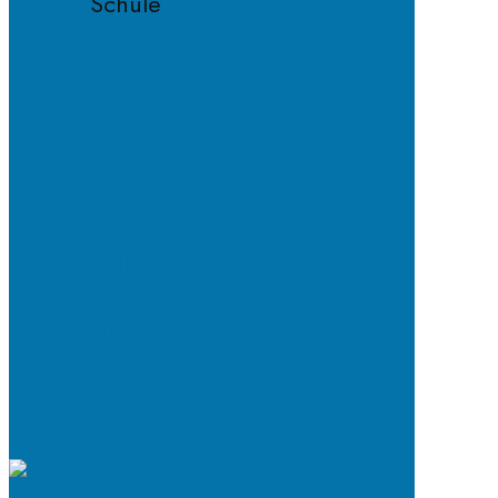
Schule
Fächer
Lehrkräfte
Schulordnung
Handyregeln
E-
Mail-
Netiquette
Entschuldigungsverfahren
ab
2024/25
Schulkleidung