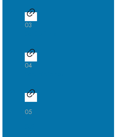
03
Schülerfirma
04
Schulbibliothek
05
SuS
helfen