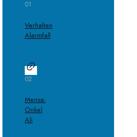
01
Verhalten
Alarmfall
02
Mensa:
Onkel
Ali