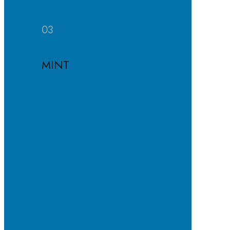
Häufige
Fragen
03
MINT
MINT-
EC-
Schule
MINT-
Profil
MINT-
Module
Projekte
und