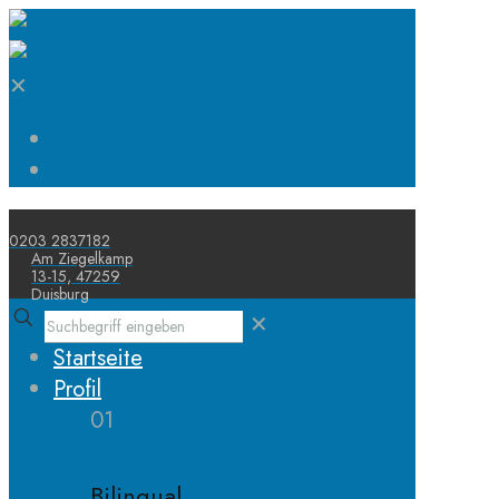
✕
Start
Schule
0203 2837182
Am Ziegelkamp
13-15, 47259
Duisburg
✕
Startseite
Profil
01
Bilingual