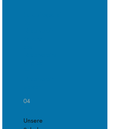
Schulpflegschaft
Der
Förderverein
Satzung
des
Fördervereins
Mitglied
im
Förderverein
werden
04
Unsere