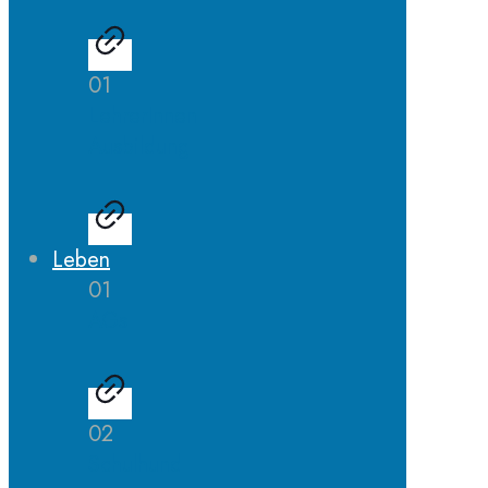
01
LehrerInnen
Ausbildung
Leben
01
AGs
02
Schulhund