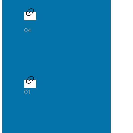
04
Studien-
und
Berufsberatung
01
Talentscouting
der
Uni
DuE