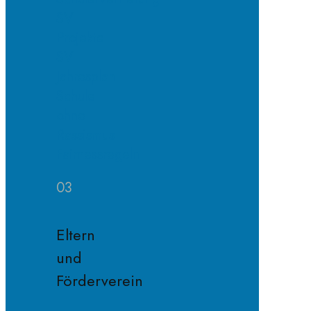
SV
Projekte
SV
Jahresplan
Schule
ohne
Rassismus
Fairnessregeln
03
Eltern
und
Förderverein