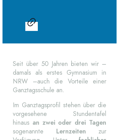
Seit über 50 Jahren bieten wir –
damals als erstes Gymnasium in
NRW –auch die Vorteile einer
Ganztagsschule an.
Im Ganztagsprofil stehen über die
vorgesehene Stundentafel
hinaus
an zwei oder drei Tagen
sogenannte
Lernzeiten
zur