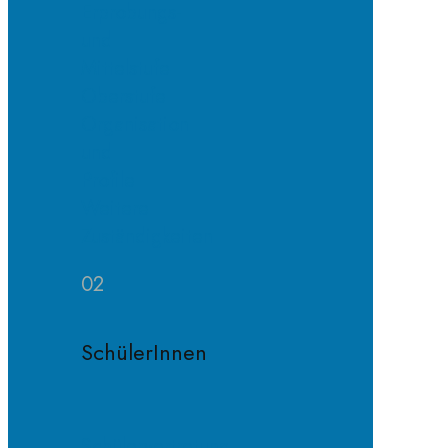
Erprobungs-
und
Mittelstufe
Oberstufe
Organisation
und
Profile
Weitere
Zuständigkeiten
02
SchülerInnen
Schülervertretung