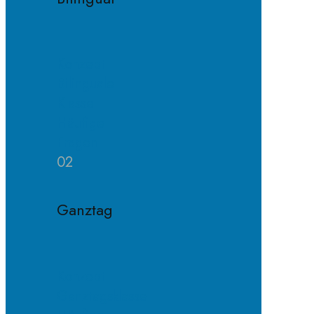
Konzept
Bilinguale
Klasse
Häufige
Fragen
02
Ganztag
Konzept
Ganztagsklasse