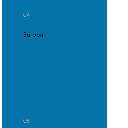
Wettbewerb
04
Europa
Europaschule
Erweitertes
Sprachangebot
Projekte
und
Wettbewerbe
05