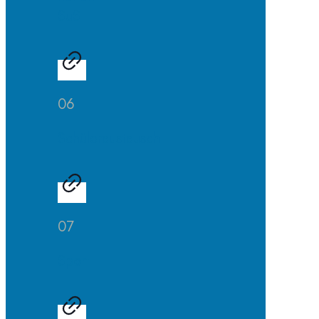
SuS
06
Schüleraustausch
07
Sport