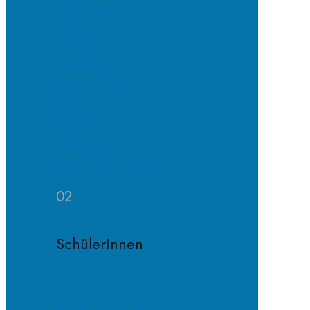
Erprobungs-
und
Mittelstufe
Oberstufe
Organisation
und
Profile
Weitere
Zuständigkeiten
02
SchülerInnen
Schülervertretung