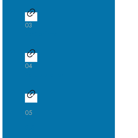
03
Schülerfirma
04
Schulbibliothek
05
SuS
helfen