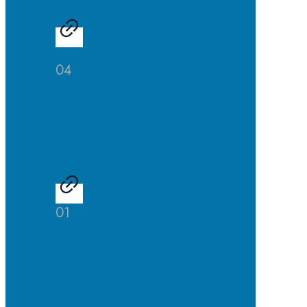
04
Studien-
und
Berufsberatung
01
Talentscouting
der
Uni
DuE