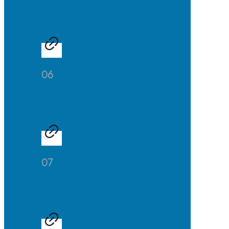
SuS
06
Schüleraustausch
07
Sport