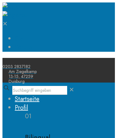
✕
Start
Schule
0203 2837182
Am Ziegelkamp
13-15, 47259
Duisburg
✕
Startseite
Profil
01
Bilingual