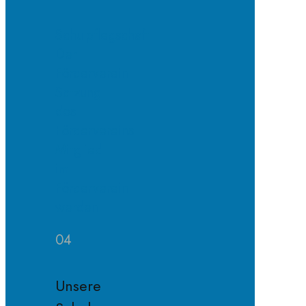
Schulpflegschaft
Der
Förderverein
Satzung
des
Fördervereins
Mitglied
im
Förderverein
werden
04
Unsere