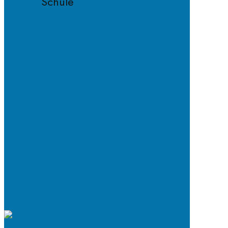
Schule
Fächer
Lehrkräfte
Schulordnung
Handyregeln
E-
Mail-
Netiquette
Entschuldigungsverfahren
ab
2024/25
Schulkleidung