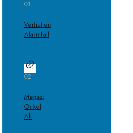
01
Verhalten
Alarmfall
02
Mensa:
Onkel
Ali