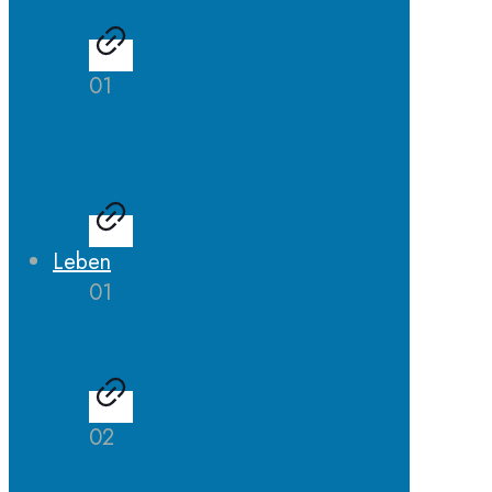
01
LehrerInnen
Ausbildung
Leben
01
AGs
02
Schulhund