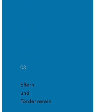
SV
Projekte
SV
Jahresplan
Schule
ohne
Rassismus
Fairnessregeln
03
Eltern
und
Förderverein