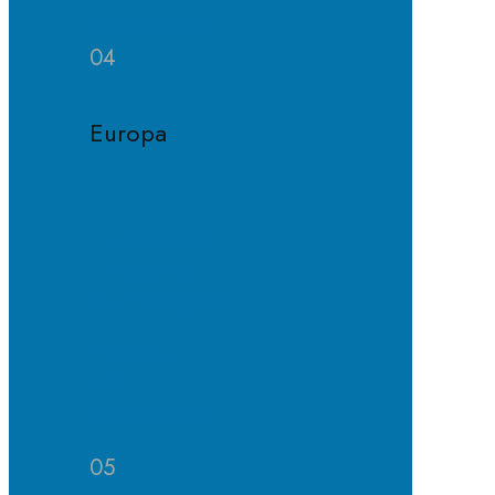
Wettbewerb
04
Europa
Europaschule
Erweitertes
Sprachangebot
Projekte
und
Wettbewerbe
05