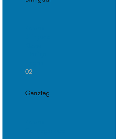
Konzept
Bilinguale
Klasse
Häufige
Fragen
02
Ganztag
Konzept
Ganztagsklasse