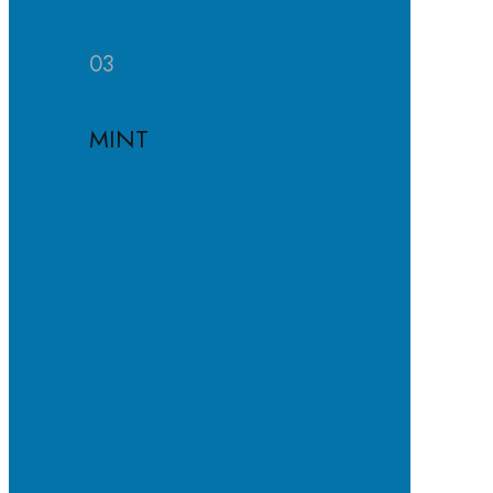
Häufige
Fragen
03
MINT
MINT-
EC-
Schule
MINT-
Profil
MINT-
Module
Projekte
und