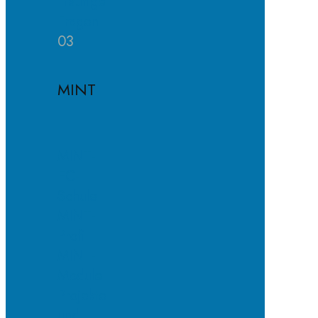
Häufige
Fragen
03
MINT
MINT-
EC-
Schule
MINT-
Profil
MINT-
Module
Projekte
und