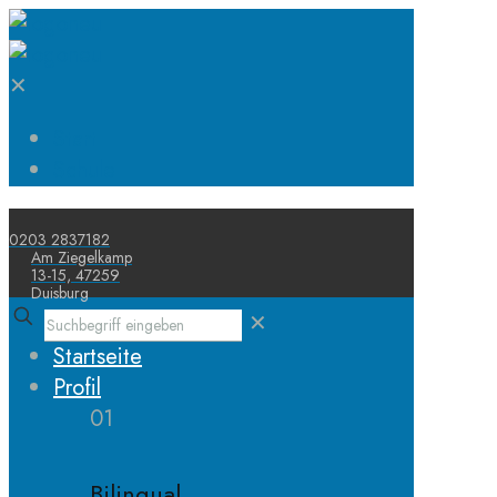
✕
Start
Schule
0203 2837182
Am Ziegelkamp
13-15, 47259
Duisburg
✕
Startseite
Profil
01
Bilingual