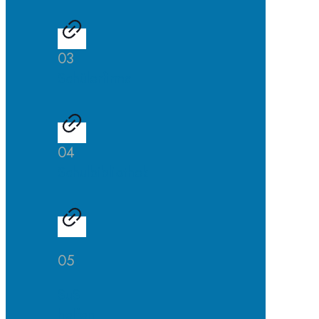
03
Schülerfirma
04
Schulbibliothek
05
SuS
helfen