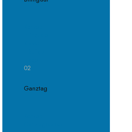
Konzept
Bilinguale
Klasse
Häufige
Fragen
02
Ganztag
Konzept
Ganztagsklasse