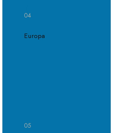
Wettbewerb
04
Europa
Europaschule
Erweitertes
Sprachangebot
Projekte
und
Wettbewerbe
05