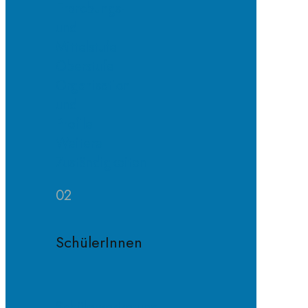
Erprobungs-
und
Mittelstufe
Oberstufe
Organisation
und
Profile
Weitere
Zuständigkeiten
02
SchülerInnen
Schülervertretung