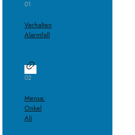
01
Verhalten
Alarmfall
02
Mensa:
Onkel
Ali