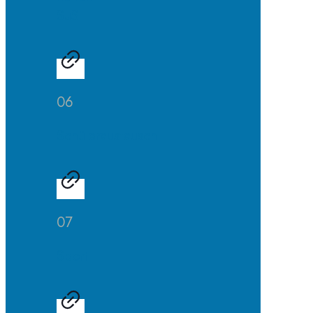
SuS
06
Schüleraustausch
07
Sport