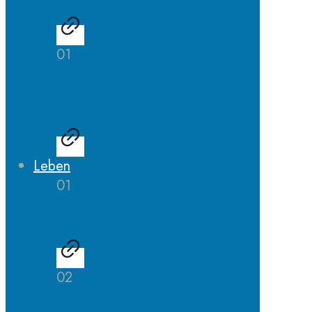
01
LehrerInnen
Ausbildung
Leben
01
AGs
02
Schulhund