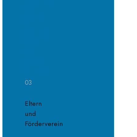
SV
Projekte
SV
Jahresplan
Schule
ohne
Rassismus
Fairnessregeln
03
Eltern
und
Förderverein