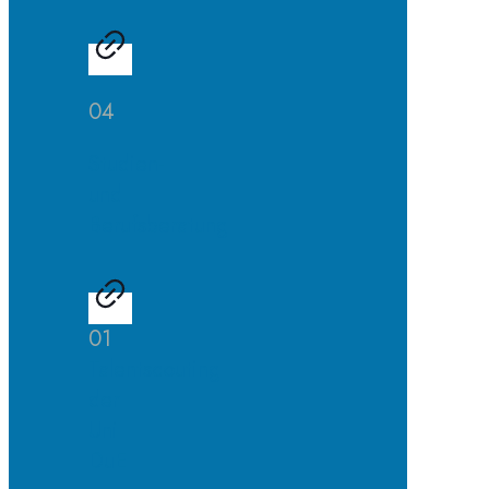
04
Studien-
und
Berufsberatung
01
Talentscouting
der
Uni
DuE