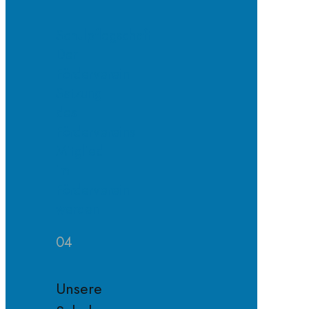
Schulpflegschaft
Der
Förderverein
Satzung
des
Fördervereins
Mitglied
im
Förderverein
werden
04
Unsere