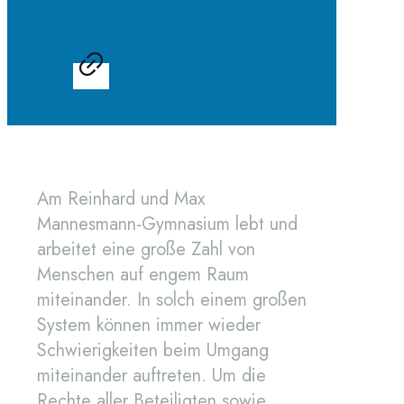
Am Reinhard und Max
Mannesmann-Gymnasium lebt und
arbeitet eine große Zahl von
Menschen auf engem Raum
miteinander. In solch einem großen
System können immer wieder
Schwierigkeiten beim Umgang
miteinander auftreten. Um die
Rechte aller Beteiligten sowie