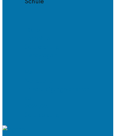
Schule
Fächer
Lehrkräfte
Schulordnung
Handyregeln
E-
Mail-
Netiquette
Entschuldigungsverfahren
ab
2024/25
Schulkleidung