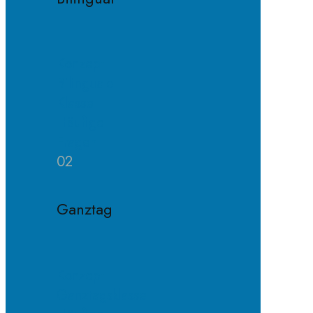
Konzept
Bilinguale
Klasse
Häufige
Fragen
02
Ganztag
Konzept
Ganztagsklasse