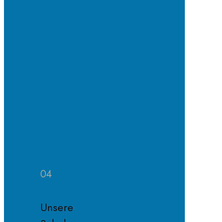
Schulpflegschaft
Der
Förderverein
Satzung
des
Fördervereins
Mitglied
im
Förderverein
werden
04
Unsere