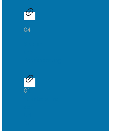
04
Studien-
und
Berufsberatung
01
Talentscouting
der
Uni
DuE