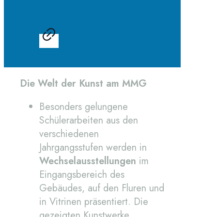
Die Welt der Kunst am MMG
Besonders gelungene
Schülerarbeiten aus den
verschiedenen
Jahrgangsstufen werden in
Wechselausstellungen
im
Eingangsbereich des
Gebäudes, auf den Fluren und
in Vitrinen präsentiert. Die
gezeigten Kunstwerke