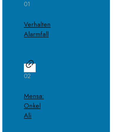
01
Verhalten
Alarmfall
02
Mensa:
Onkel
Ali