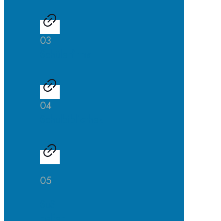
03
Schülerfirma
04
Schulbibliothek
05
SuS
helfen