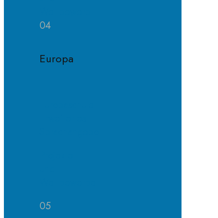
Wettbewerb
04
Europa
Europaschule
Erweitertes
Sprachangebot
Projekte
und
Wettbewerbe
05