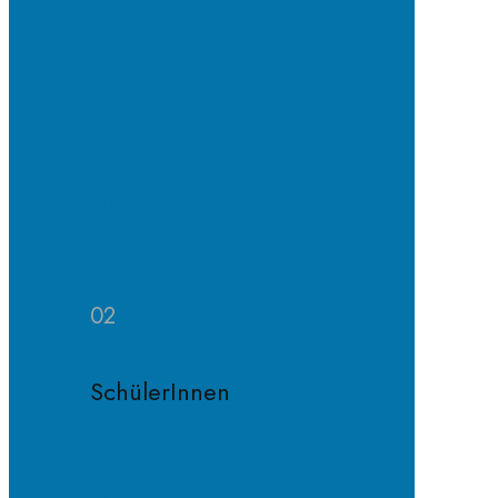
Erprobungs-
und
Mittelstufe
Oberstufe
Organisation
und
Profile
Weitere
Zuständigkeiten
02
SchülerInnen
Schülervertretung