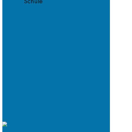
Schule
Fächer
Lehrkräfte
Schulordnung
Handyregeln
E-
Mail-
Netiquette
Entschuldigungsverfahren
ab
2024/25
Schulkleidung