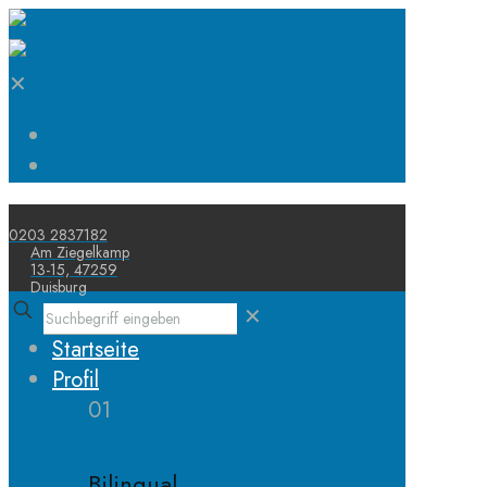
✕
Start
Schule
0203 2837182
Am Ziegelkamp
13-15, 47259
Duisburg
✕
Startseite
Profil
01
Bilingual