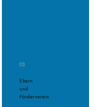
SV
Projekte
SV
Jahresplan
Schule
ohne
Rassismus
Fairnessregeln
03
Eltern
und
Förderverein