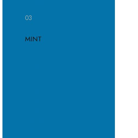
Häufige
Fragen
03
MINT
MINT-
EC-
Schule
MINT-
Profil
MINT-
Module
Projekte
und