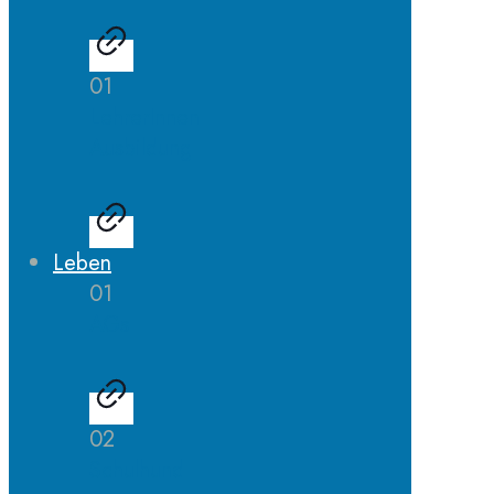
01
LehrerInnen
Ausbildung
Leben
01
AGs
02
Schulhund