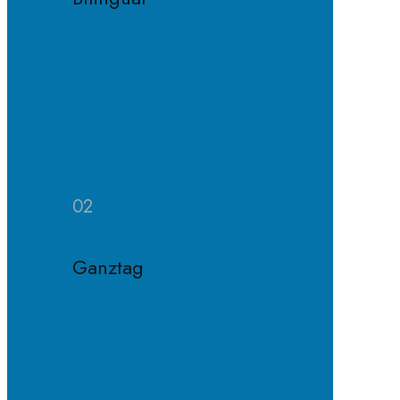
Konzept
Bilinguale
Klasse
Häufige
Fragen
02
Ganztag
Konzept
Ganztagsklasse