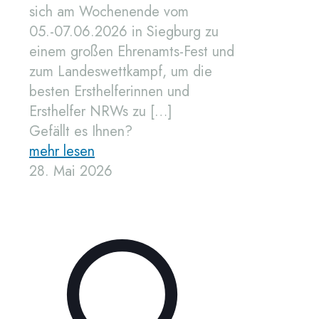
sich am Wochenende vom
05.-07.06.2026 in Siegburg zu
einem großen Ehrenamts-Fest und
zum Landeswettkampf, um die
besten Ersthelferinnen und
Ersthelfer NRWs zu
[…]
Gefällt es Ihnen?
mehr lesen
28. Mai 2026