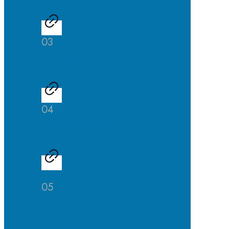
03
Schülerfirma
04
Schulbibliothek
05
SuS
helfen