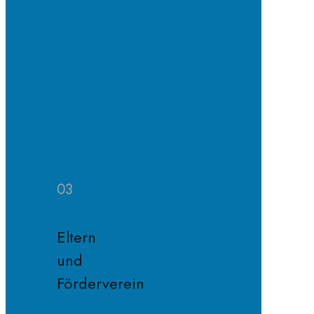
SV
Projekte
SV
Jahresplan
Schule
ohne
Rassismus
Fairnessregeln
03
Eltern
und
Förderverein