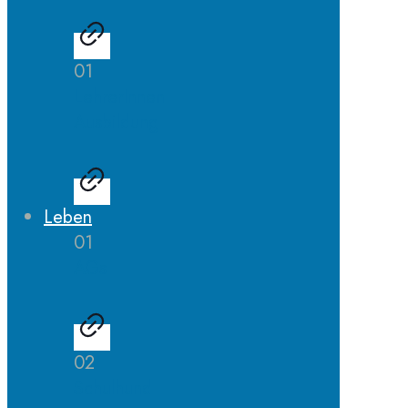
01
LehrerInnen
Ausbildung
Leben
01
AGs
02
Schulhund