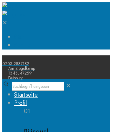
✕
Start
Schule
0203 2837182
Am Ziegelkamp
13-15, 47259
Duisburg
✕
Startseite
Profil
01
Bilingual