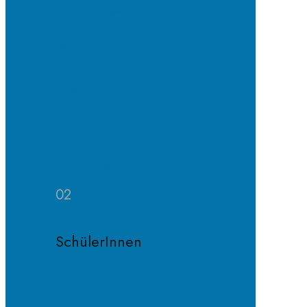
Erprobungs-
und
Mittelstufe
Oberstufe
Organisation
und
Profile
Weitere
Zuständigkeiten
02
SchülerInnen
Schülervertretung