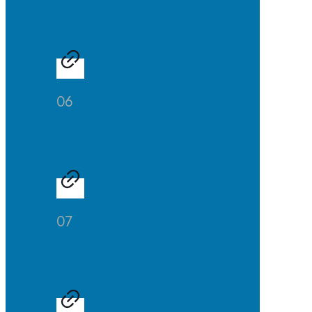
SuS
06
Schüleraustausch
07
Sport