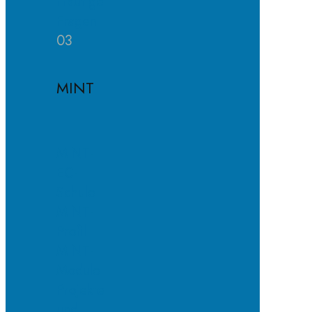
Häufige
Fragen
03
MINT
MINT-
EC-
Schule
MINT-
Profil
MINT-
Module
Projekte
und