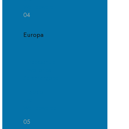
Wettbewerb
04
Europa
Europaschule
Erweitertes
Sprachangebot
Projekte
und
Wettbewerbe
05