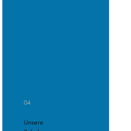
Schulpflegschaft
Der
Förderverein
Satzung
des
Fördervereins
Mitglied
im
Förderverein
werden
04
Unsere