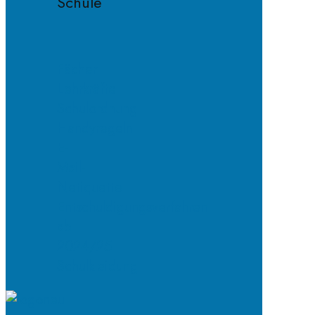
Schule
Fächer
Lehrkräfte
Schulordnung
Handyregeln
E-
Mail-
Netiquette
Entschuldigungsverfahren
ab
2024/25
Schulkleidung