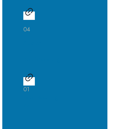
04
Studien-
und
Berufsberatung
01
Talentscouting
der
Uni
DuE