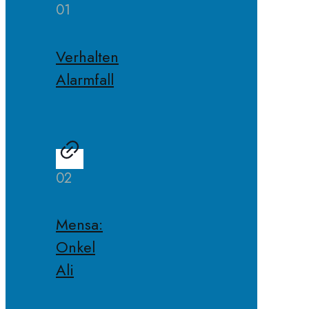
01
Verhalten
Alarmfall
02
Mensa:
Onkel
Ali