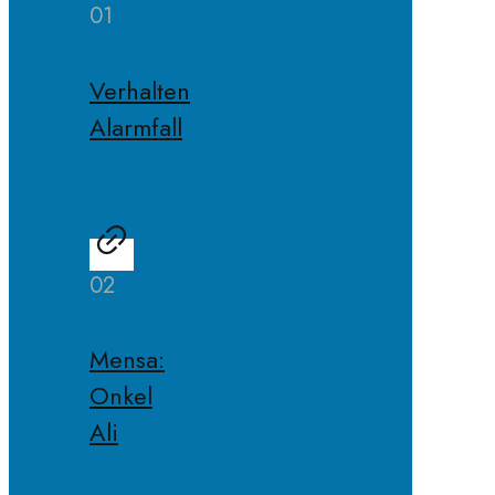
01
Verhalten
Alarmfall
02
Mensa:
Onkel
Ali