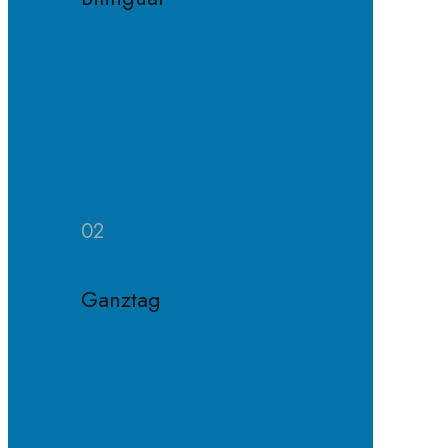
Konzept
Bilinguale
Klasse
Häufige
Fragen
02
Ganztag
Konzept
Ganztagsklasse