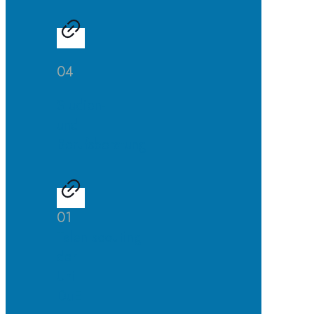
04
Studien-
und
Berufsberatung
01
Talentscouting
der
Uni
DuE