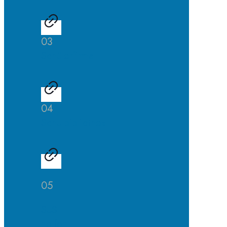
03
Schülerfirma
04
Schulbibliothek
05
SuS
helfen