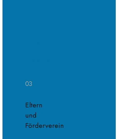
SV
Projekte
SV
Jahresplan
Schule
ohne
Rassismus
Fairnessregeln
03
Eltern
und
Förderverein