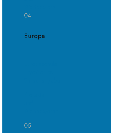
Wettbewerb
04
Europa
Europaschule
Erweitertes
Sprachangebot
Projekte
und
Wettbewerbe
05