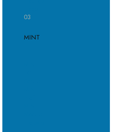
Häufige
Fragen
03
MINT
MINT-
EC-
Schule
MINT-
Profil
MINT-
Module
Projekte
und