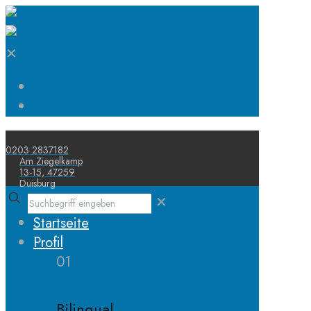
✕
Start
Schule
0203 2837182
Am Ziegelkamp
13-15, 47259
Duisburg
✕
Startseite
Profil
01
Bilingual