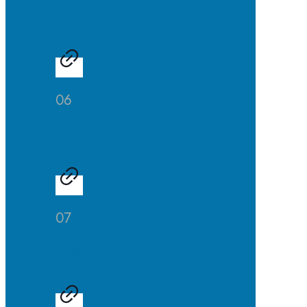
SuS
06
Schüleraustausch
07
Sport