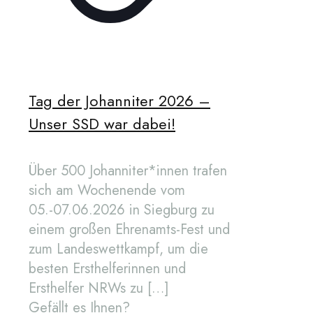
Tag der Johanniter 2026 –
Unser SSD war dabei!
Über 500 Johanniter*innen trafen
sich am Wochenende vom
05.-07.06.2026 in Siegburg zu
einem großen Ehrenamts-Fest und
zum Landeswettkampf, um die
besten Ersthelferinnen und
Ersthelfer NRWs zu
[…]
Gefällt es Ihnen?