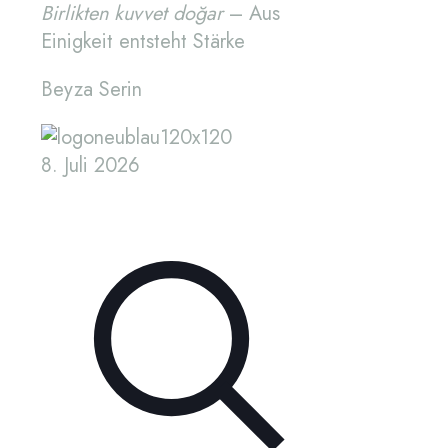
Birlikten kuvvet doğar
– Aus
Einigkeit entsteht Stärke
Beyza Serin
8. Juli 2026