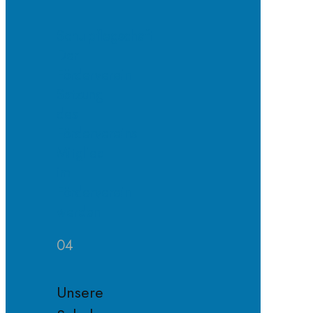
Schulpflegschaft
Der
Förderverein
Satzung
des
Fördervereins
Mitglied
im
Förderverein
werden
04
Unsere