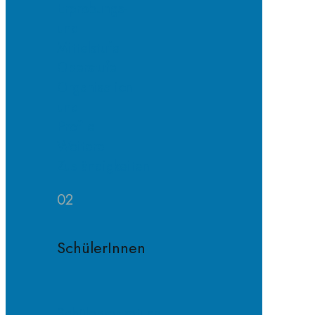
Erprobungs-
und
Mittelstufe
Oberstufe
Organisation
und
Profile
Weitere
Zuständigkeiten
02
SchülerInnen
Schülervertretung