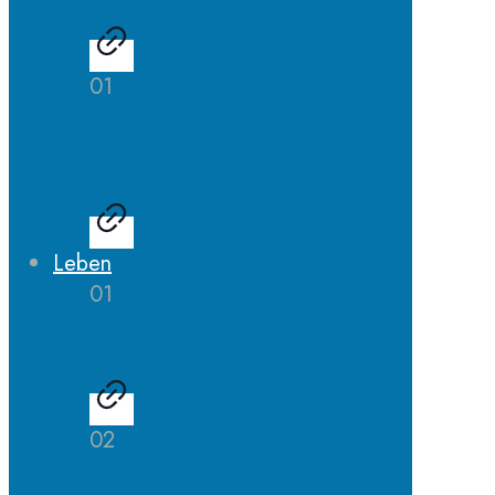
01
LehrerInnen
Ausbildung
Leben
01
AGs
02
Schulhund