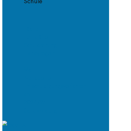
Schule
Fächer
Lehrkräfte
Schulordnung
Handyregeln
E-
Mail-
Netiquette
Entschuldigungsverfahren
ab
2024/25
Schulkleidung