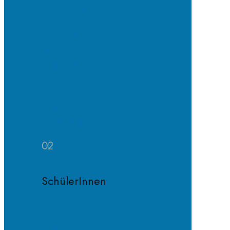
Erprobungs-
und
Mittelstufe
Oberstufe
Organisation
und
Profile
Weitere
Zuständigkeiten
02
SchülerInnen
Schülervertretung