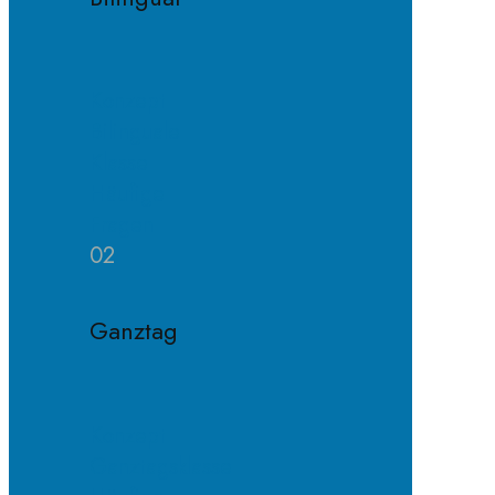
Konzept
Bilinguale
Klasse
Häufige
Fragen
02
Ganztag
Konzept
Ganztagsklasse