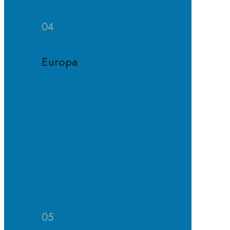
Wettbewerb
04
Europa
Europaschule
Erweitertes
Sprachangebot
Projekte
und
Wettbewerbe
05