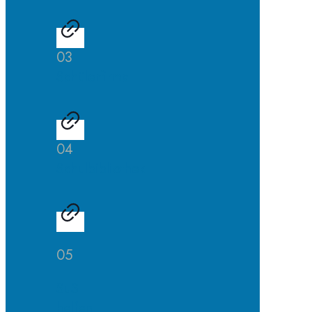
03
Schülerfirma
04
Schulbibliothek
05
SuS
helfen