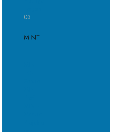
Häufige
Fragen
03
MINT
MINT-
EC-
Schule
MINT-
Profil
MINT-
Module
Projekte
und