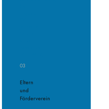
SV
Projekte
SV
Jahresplan
Schule
ohne
Rassismus
Fairnessregeln
03
Eltern
und
Förderverein