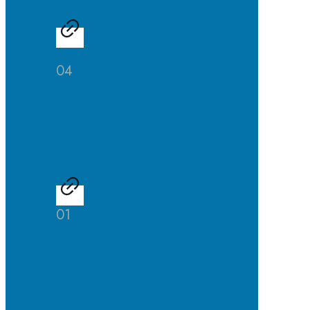
04
Studien-
und
Berufsberatung
01
Talentscouting
der
Uni
DuE