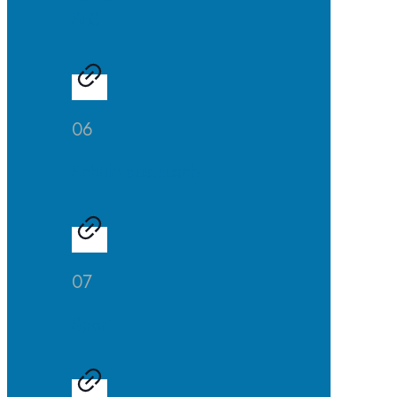
SuS
06
Schüleraustausch
07
Sport