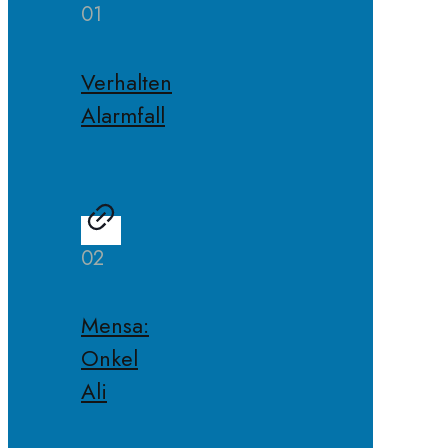
01
Verhalten
Alarmfall
02
Mensa:
Onkel
Ali