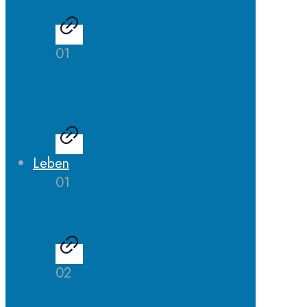
01
LehrerInnen
Ausbildung
Leben
01
AGs
02
Schulhund