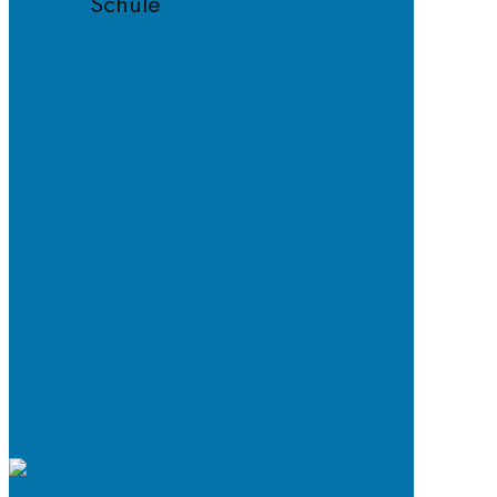
Schule
Fächer
Lehrkräfte
Schulordnung
Handyregeln
E-
Mail-
Netiquette
Entschuldigungsverfahren
ab
2024/25
Schulkleidung