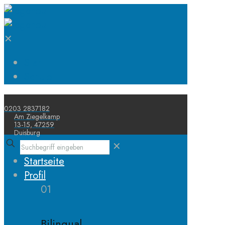
✕
Start
Schule
0203 2837182
Am Ziegelkamp
13-15, 47259
Duisburg
✕
Startseite
Profil
01
Bilingual