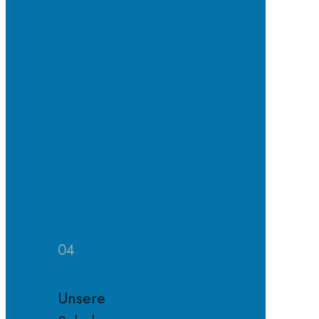
Schulpflegschaft
Der
Förderverein
Satzung
des
Fördervereins
Mitglied
im
Förderverein
werden
04
Unsere