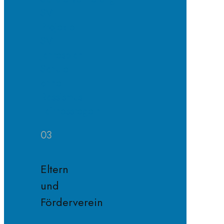
SV
Projekte
SV
Jahresplan
Schule
ohne
Rassismus
Fairnessregeln
03
Eltern
und
Förderverein