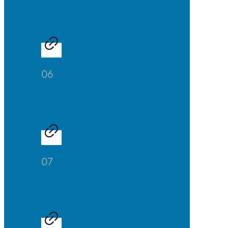
SuS
06
Schüleraustausch
07
Sport