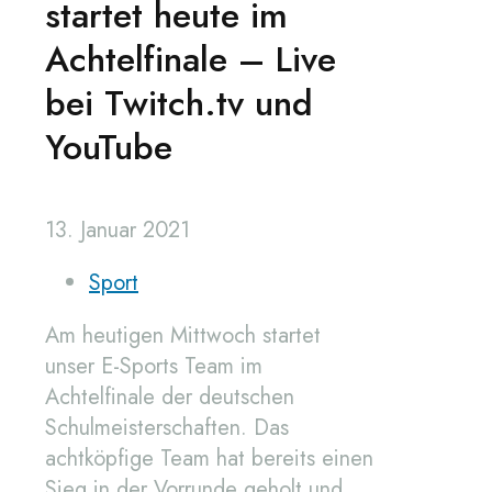
startet heute im
Achtelfinale – Live
bei Twitch.tv und
YouTube
13. Januar 2021
Sport
Am heutigen Mittwoch startet
unser E-Sports Team im
Achtelfinale der deutschen
Schulmeisterschaften. Das
achtköpfige Team hat bereits einen
Sieg in der Vorrunde geholt und