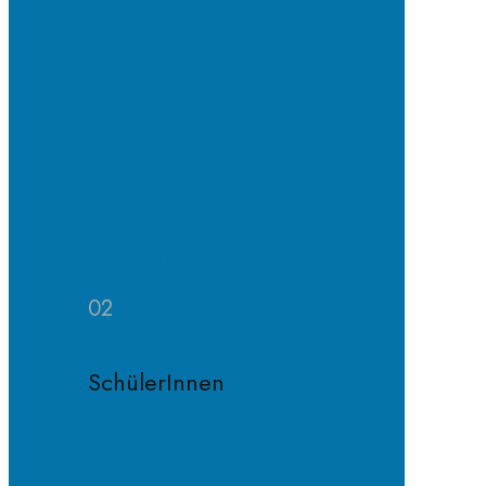
Erprobungs-
und
Mittelstufe
Oberstufe
Organisation
und
Profile
Weitere
Zuständigkeiten
02
SchülerInnen
Schülervertretung