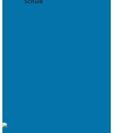
Schule
Fächer
Lehrkräfte
Schulordnung
Handyregeln
E-
Mail-
Netiquette
Entschuldigungsverfahren
ab
2024/25
Schulkleidung