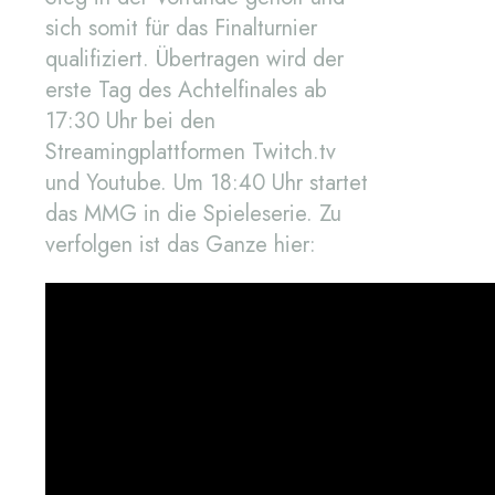
sich somit für das Finalturnier
qualifiziert. Übertragen wird der
erste Tag des Achtelfinales ab
17:30 Uhr bei den
Streamingplattformen Twitch.tv
und Youtube. Um 18:40 Uhr startet
das MMG in die Spieleserie. Zu
verfolgen ist das Ganze hier: