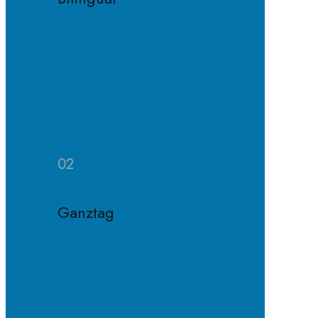
Konzept
Bilinguale
Klasse
Häufige
Fragen
02
Ganztag
Konzept
Ganztagsklasse