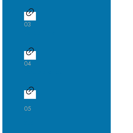
03
Schülerfirma
04
Schulbibliothek
05
SuS
helfen