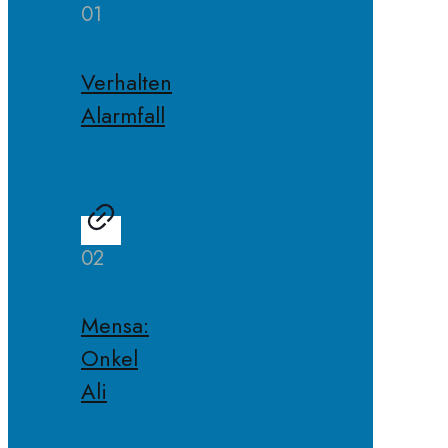
01
Verhalten
Alarmfall
02
Mensa:
Onkel
Ali