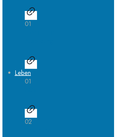
01
LehrerInnen
Ausbildung
Leben
01
AGs
02
Schulhund