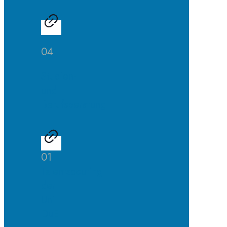
04
Studien-
und
Berufsberatung
01
Talentscouting
der
Uni
DuE