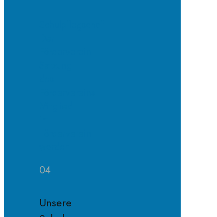
Schulpflegschaft
Der
Förderverein
Satzung
des
Fördervereins
Mitglied
im
Förderverein
werden
04
Unsere