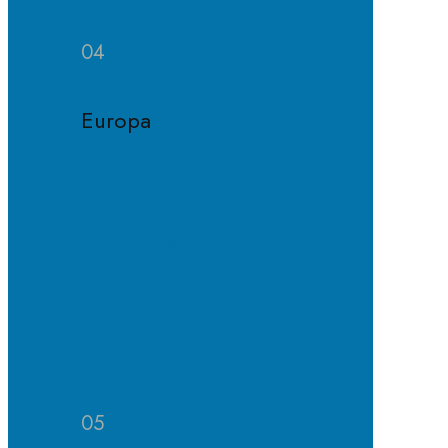
Wettbewerb
04
Europa
Europaschule
Erweitertes
Sprachangebot
Projekte
und
Wettbewerbe
05