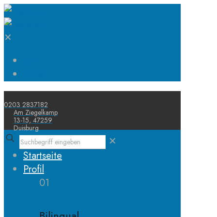
✕
Start
Schule
0203 2837182
Am Ziegelkamp
13-15, 47259
Duisburg
✕
Startseite
Profil
01
Bilingual