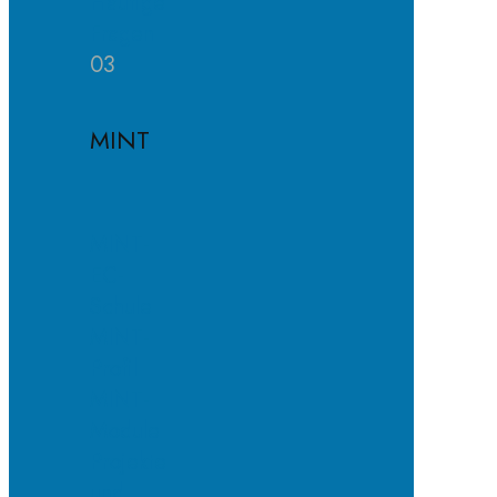
Häufige
Fragen
03
MINT
MINT-
EC-
Schule
MINT-
Profil
MINT-
Module
Projekte
und