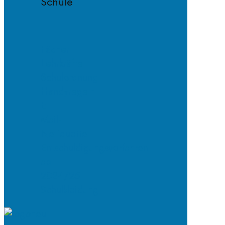
Schule
Fächer
Lehrkräfte
Schulordnung
Handyregeln
E-
Mail-
Netiquette
Entschuldigungsverfahren
ab
2024/25
Schulkleidung