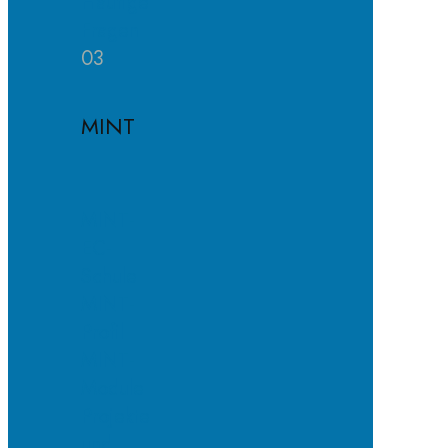
Häufige
Fragen
03
MINT
MINT-
EC-
Schule
MINT-
Profil
MINT-
Module
Projekte
und