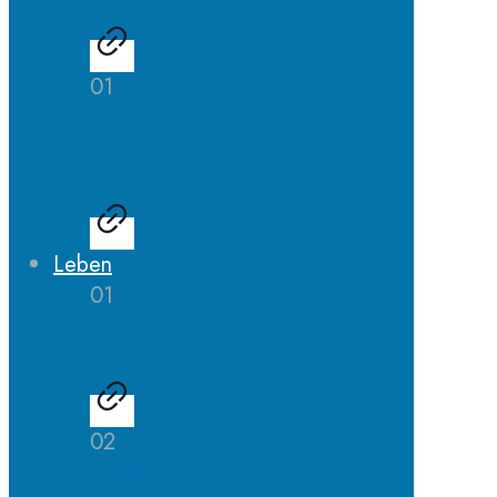
01
LehrerInnen
Ausbildung
Leben
01
AGs
02
Schulhund