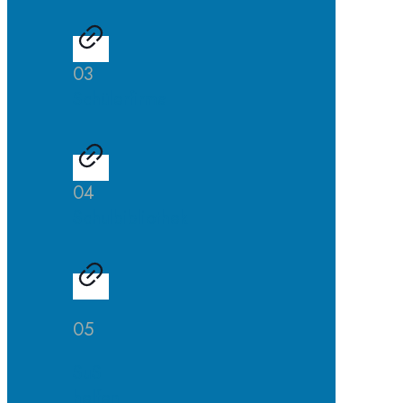
03
Schülerfirma
04
Schulbibliothek
05
SuS
helfen