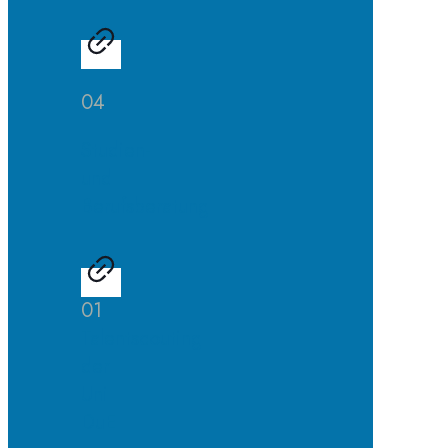
04
Studien-
und
Berufsberatung
01
Talentscouting
der
Uni
DuE