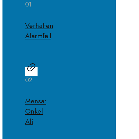
01
Verhalten
Alarmfall
02
Mensa:
Onkel
Ali