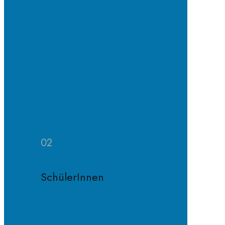
Erprobungs-
und
Mittelstufe
Oberstufe
Organisation
und
Profile
Weitere
Zuständigkeiten
02
SchülerInnen
Schülervertretung