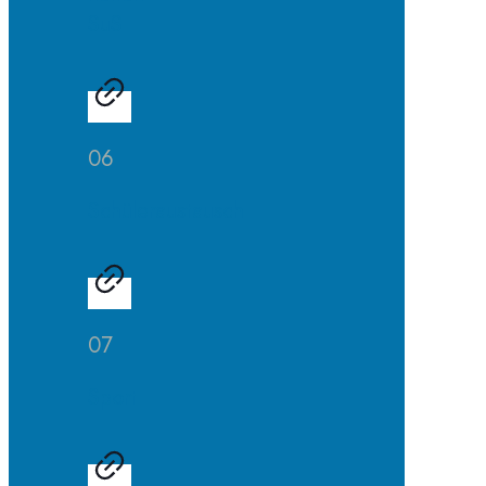
SuS
06
Schüleraustausch
07
Sport