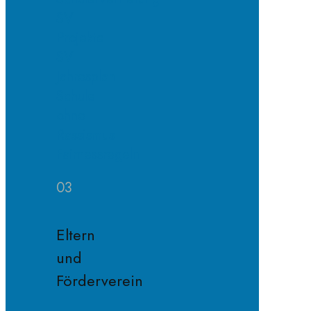
SV
Projekte
SV
Jahresplan
Schule
ohne
Rassismus
Fairnessregeln
03
Eltern
und
Förderverein