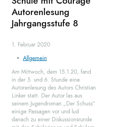
Schule mit Courage
Autorenlesung
Jahrgangsstufe 8
1. Februar 2020
Allgemein
Am Mittwoch, dem 15.1.20, fand
in der 5. und 6. Stunde eine
Autorenlesung des Autors Christian
Linker statt. Der Autor las aus
seinem Jugendroman „Der Schuss“
einige Passagen vor und lud
danach zu einer Diskussionsrunde