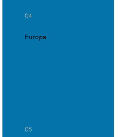
Wettbewerb
04
Europa
Europaschule
Erweitertes
Sprachangebot
Projekte
und
Wettbewerbe
05