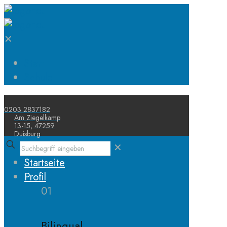
✕
Start
Schule
0203 2837182
Am Ziegelkamp
13-15, 47259
Duisburg
✕
Startseite
Profil
01
Bilingual