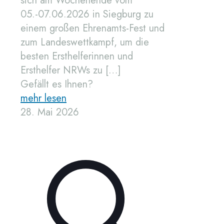
sich am Wochenende vom
05.-07.06.2026 in Siegburg zu
einem großen Ehrenamts-Fest und
zum Landeswettkampf, um die
besten Ersthelferinnen und
Ersthelfer NRWs zu
[…]
Gefällt es Ihnen?
mehr lesen
28. Mai 2026