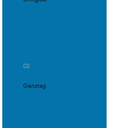
Konzept
Bilinguale
Klasse
Häufige
Fragen
02
Ganztag
Konzept
Ganztagsklasse