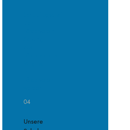
Schulpflegschaft
Der
Förderverein
Satzung
des
Fördervereins
Mitglied
im
Förderverein
werden
04
Unsere