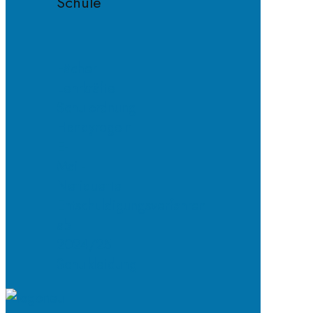
Schule
Fächer
Lehrkräfte
Schulordnung
Handyregeln
E-
Mail-
Netiquette
Entschuldigungsverfahren
ab
2024/25
Schulkleidung