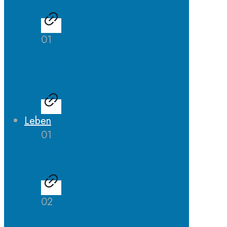
01
LehrerInnen
Ausbildung
Leben
01
AGs
02
Schulhund