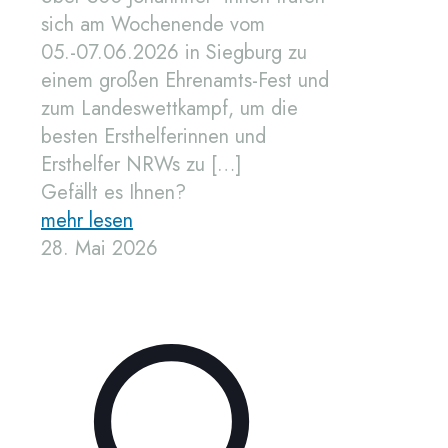
sich am Wochenende vom
05.-07.06.2026 in Siegburg zu
einem großen Ehrenamts-Fest und
zum Landeswettkampf, um die
besten Ersthelferinnen und
Ersthelfer NRWs zu
[…]
Gefällt es Ihnen?
mehr lesen
28. Mai 2026