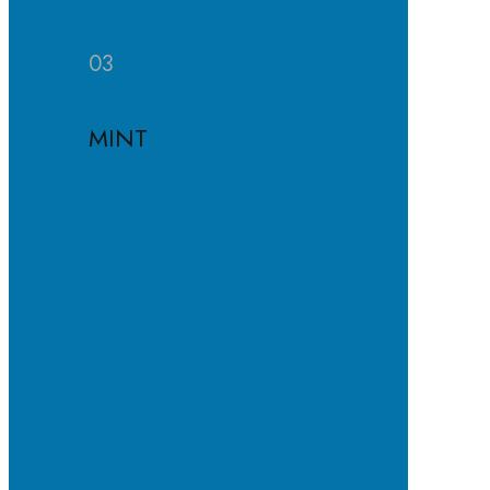
Häufige
Fragen
03
MINT
MINT-
EC-
Schule
MINT-
Profil
MINT-
Module
Projekte
und