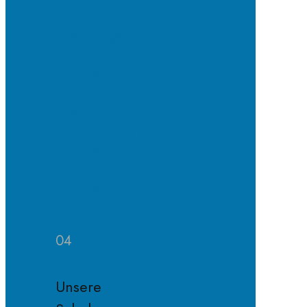
Schulpflegschaft
Der
Förderverein
Satzung
des
Fördervereins
Mitglied
im
Förderverein
werden
04
Unsere