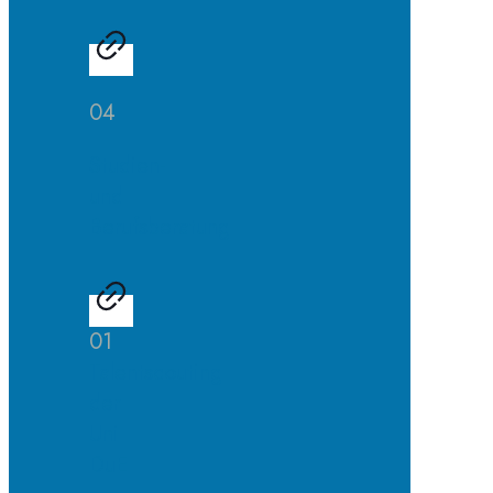
04
Studien-
und
Berufsberatung
01
Talentscouting
der
Uni
DuE