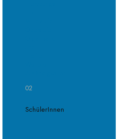
Erprobungs-
und
Mittelstufe
Oberstufe
Organisation
und
Profile
Weitere
Zuständigkeiten
02
SchülerInnen
Schülervertretung