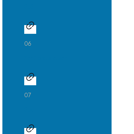
SuS
06
Schüleraustausch
07
Sport