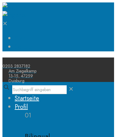
✕
Start
Schule
0203 2837182
Am Ziegelkamp
13-15, 47259
Duisburg
✕
Startseite
Profil
01
Bilingual