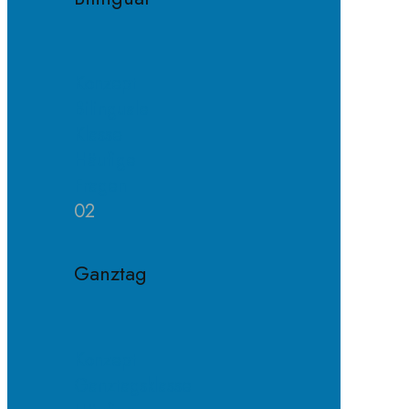
Konzept
Bilinguale
Klasse
Häufige
Fragen
02
Ganztag
Konzept
Ganztagsklasse