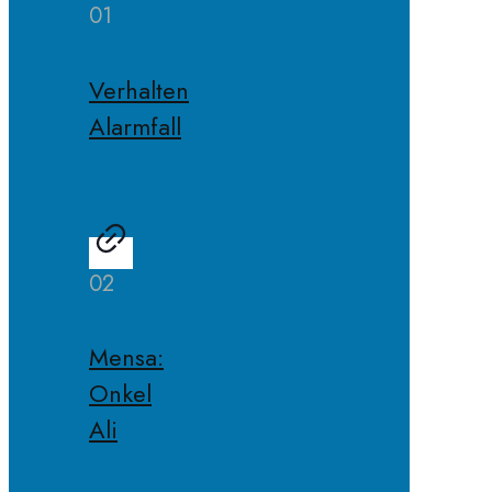
01
Verhalten
Alarmfall
02
Mensa:
Onkel
Ali