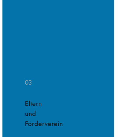
SV
Projekte
SV
Jahresplan
Schule
ohne
Rassismus
Fairnessregeln
03
Eltern
und
Förderverein