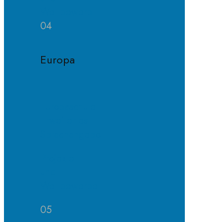
Wettbewerb
04
Europa
Europaschule
Erweitertes
Sprachangebot
Projekte
und
Wettbewerbe
05