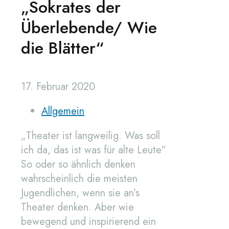
„Sokrates der
Überlebende/ Wie
die Blätter“
17. Februar 2020
Allgemein
„Theater ist langweilig. Was soll
ich da, das ist was für alte Leute“
So oder so ähnlich denken
wahrscheinlich die meisten
Jugendlichen, wenn sie an’s
Theater denken. Aber wie
bewegend und inspirierend ein