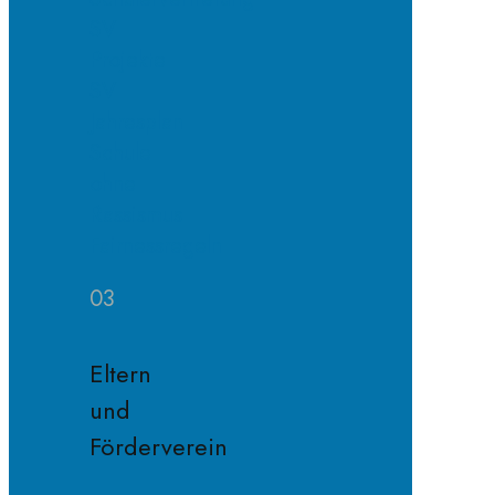
SV
Projekte
SV
Jahresplan
Schule
ohne
Rassismus
Fairnessregeln
03
Eltern
und
Förderverein