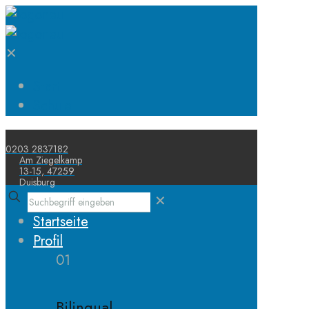
✕
Start
Schule
0203 2837182
Am Ziegelkamp
13-15, 47259
Duisburg
✕
Startseite
Profil
01
Bilingual