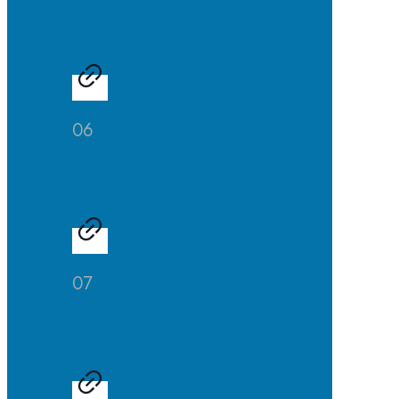
SuS
06
Schüleraustausch
07
Sport