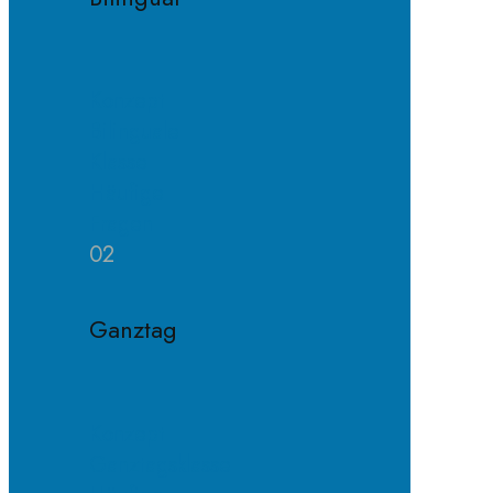
Konzept
Bilinguale
Klasse
Häufige
Fragen
02
Ganztag
Konzept
Ganztagsklasse