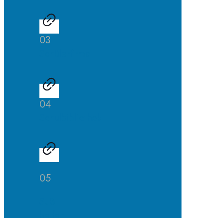
03
Schülerfirma
04
Schulbibliothek
05
SuS
helfen