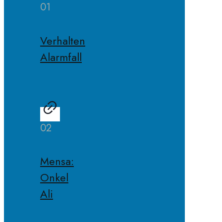
01
Verhalten
Alarmfall
02
Mensa:
Onkel
Ali