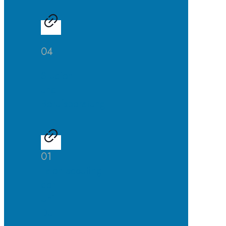
04
Studien-
und
Berufsberatung
01
Talentscouting
der
Uni
DuE