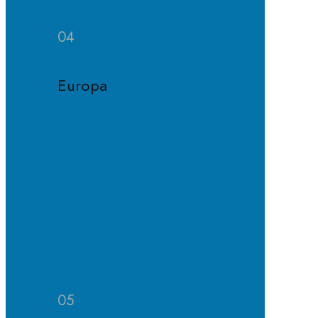
Wettbewerb
04
Europa
Europaschule
Erweitertes
Sprachangebot
Projekte
und
Wettbewerbe
05