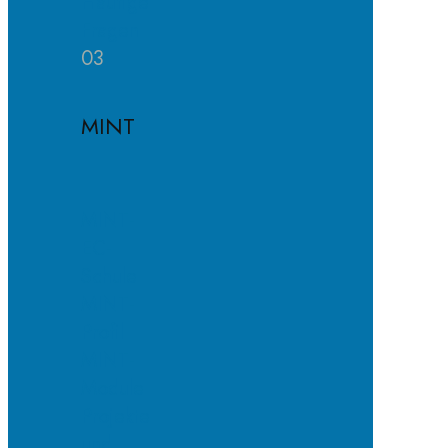
Häufige
Fragen
03
MINT
MINT-
EC-
Schule
MINT-
Profil
MINT-
Module
Projekte
und