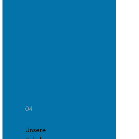
Schulpflegschaft
Der
Förderverein
Satzung
des
Fördervereins
Mitglied
im
Förderverein
werden
04
Unsere