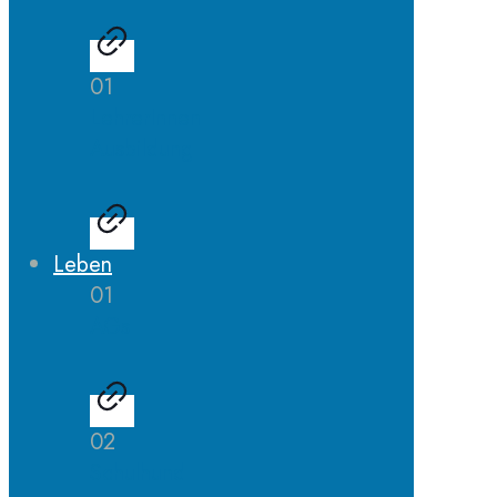
01
LehrerInnen
Ausbildung
Leben
01
AGs
02
Schulhund