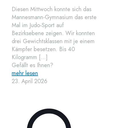
Diesen Mittwoch konnte sich das
Mannesmann-Gymnasium das erste
Mal im Judo-Sport auf
Bezirksebene zeigen. Wir konnten
drei Gewichtsklassen mit je einem
Kämpfer besetzen. Bis 40
Kilogramm
[…]
Gefällt es Ihnen?
mehr lesen
23. April 2026