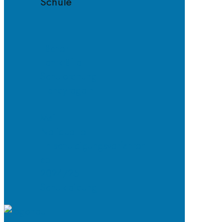
Schule
Fächer
Lehrkräfte
Schulordnung
Handyregeln
E-
Mail-
Netiquette
Entschuldigungsverfahren
ab
2024/25
Schulkleidung