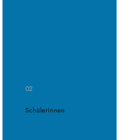
Erprobungs-
und
Mittelstufe
Oberstufe
Organisation
und
Profile
Weitere
Zuständigkeiten
02
SchülerInnen
Schülervertretung