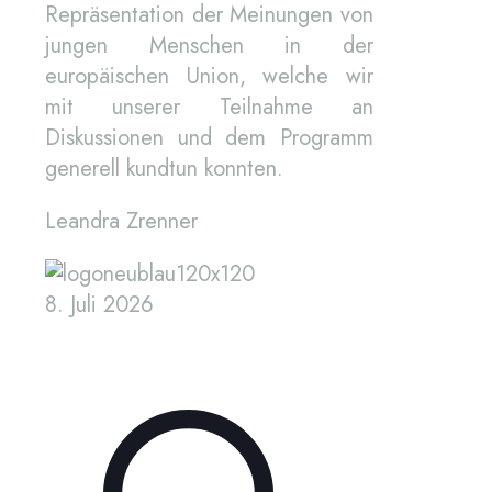
Repräsentation der Meinungen von
jungen Menschen in der
europäischen Union, welche wir
mit unserer Teilnahme an
Diskussionen und dem Programm
generell kundtun konnten.
Leandra Zrenner
8. Juli 2026