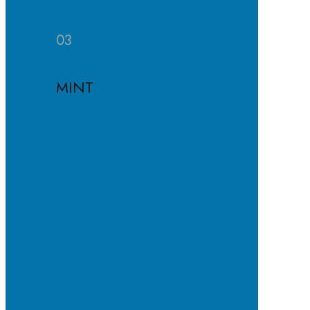
Häufige
Fragen
03
MINT
MINT-
EC-
Schule
MINT-
Profil
MINT-
Module
Projekte
und