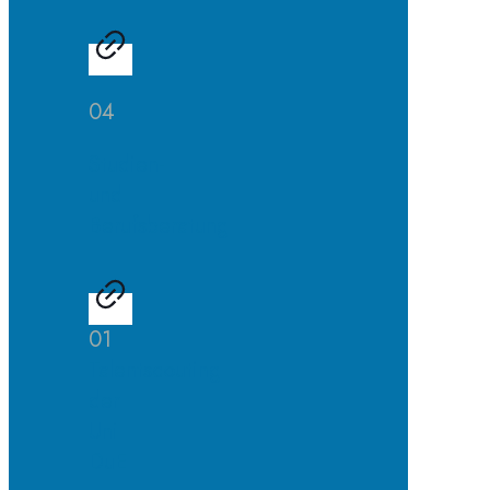
04
Studien-
und
Berufsberatung
01
Talentscouting
der
Uni
DuE