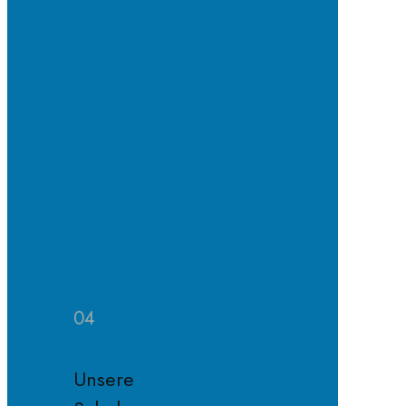
Schulpflegschaft
Der
Förderverein
Satzung
des
Fördervereins
Mitglied
im
Förderverein
werden
04
Unsere