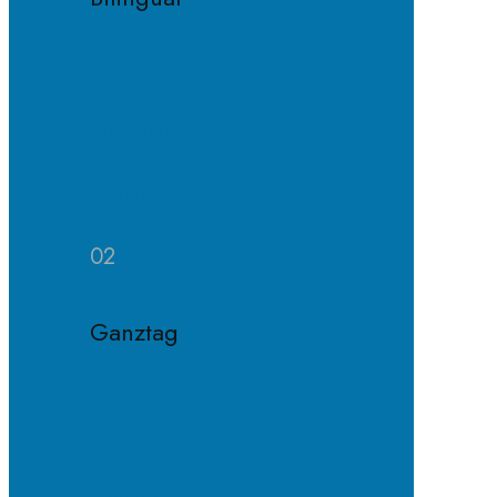
Konzept
Bilinguale
Klasse
Häufige
Fragen
02
Ganztag
Konzept
Ganztagsklasse