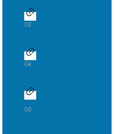
03
Schülerfirma
04
Schulbibliothek
05
SuS
helfen