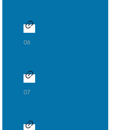
SuS
06
Schüleraustausch
07
Sport