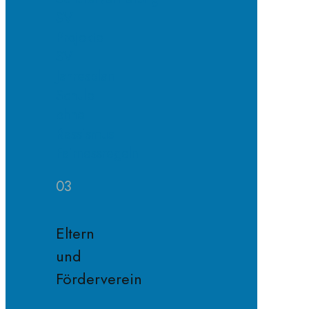
SV
Projekte
SV
Jahresplan
Schule
ohne
Rassismus
Fairnessregeln
03
Eltern
und
Förderverein