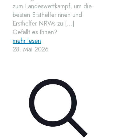
zum Landeswettkampf, um die
besten Ersthelferinnen und
Ersthelfer NRWs zu
[…]
Gefällt es Ihnen?
mehr lesen
28. Mai 2026