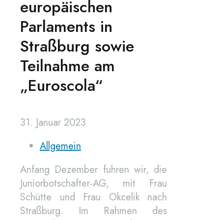
europäischen
Parlaments in
Straßburg sowie
Teilnahme am
„Euroscola“
31. Januar 2023
Allgemein
Anfang Dezember fuhren wir, die
Juniorbotschafter-AG, mit Frau
Schütte und Frau Okcelik nach
Straßburg. Im Rahmen des