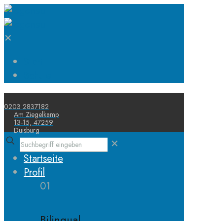
✕
Start
Schule
0203 2837182
Am Ziegelkamp
13-15, 47259
Duisburg
✕
Startseite
Profil
01
Bilingual