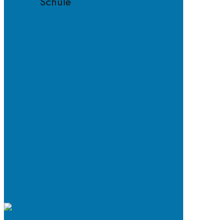
Schule
Fächer
Lehrkräfte
Schulordnung
Handyregeln
E-
Mail-
Netiquette
Entschuldigungsverfahren
ab
2024/25
Schulkleidung