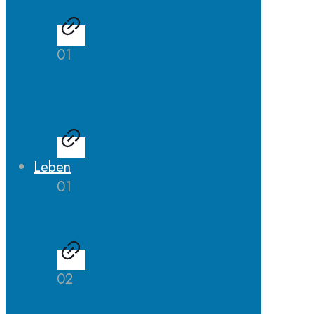
01
LehrerInnen
Ausbildung
Leben
01
AGs
02
Schulhund