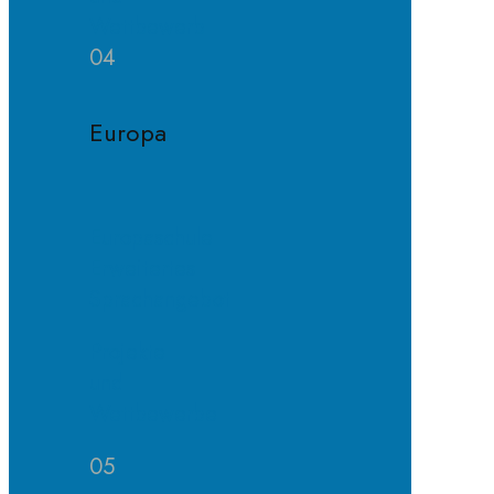
Wettbewerb
04
Europa
Europaschule
Erweitertes
Sprachangebot
Projekte
und
Wettbewerbe
05