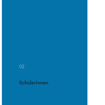
Erprobungs-
und
Mittelstufe
Oberstufe
Organisation
und
Profile
Weitere
Zuständigkeiten
02
SchülerInnen
Schülervertretung