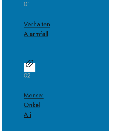
01
Verhalten
Alarmfall
02
Mensa:
Onkel
Ali