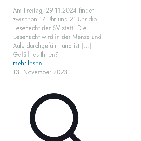
Am Freitag, 29.11.2024 findet
zwischen 17 Uhr und 21 Uhr die
Lesenacht der SV statt. Die
Lesenacht wird in der Mensa und
Aula durchgeführt und ist
[…]
Gefällt es Ihnen?
mehr lesen
13. November 2023