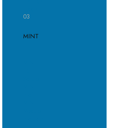
Häufige
Fragen
03
MINT
MINT-
EC-
Schule
MINT-
Profil
MINT-
Module
Projekte
und