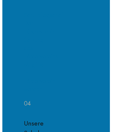
Schulpflegschaft
Der
Förderverein
Satzung
des
Fördervereins
Mitglied
im
Förderverein
werden
04
Unsere