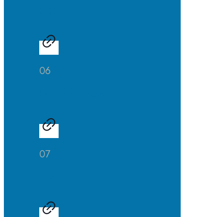
SuS
06
Schüleraustausch
07
Sport