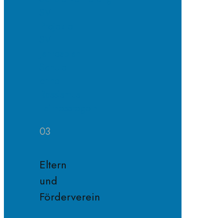
SV
Projekte
SV
Jahresplan
Schule
ohne
Rassismus
Fairnessregeln
03
Eltern
und
Förderverein