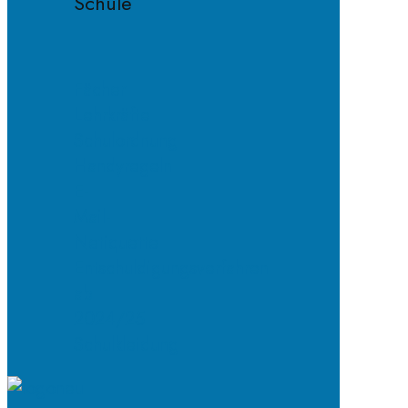
Schule
Fächer
Lehrkräfte
Schulordnung
Handyregeln
E-
Mail-
Netiquette
Entschuldigungsverfahren
ab
2024/25
Schulkleidung