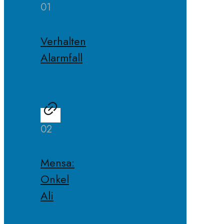
01
Verhalten
Alarmfall
02
Mensa:
Onkel
Ali