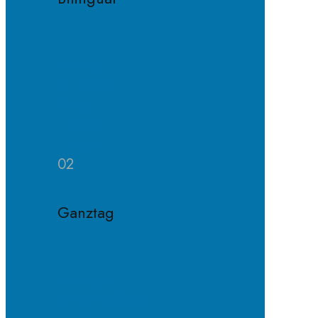
Konzept
Bilinguale
Klasse
Häufige
Fragen
02
Ganztag
Konzept
Ganztagsklasse