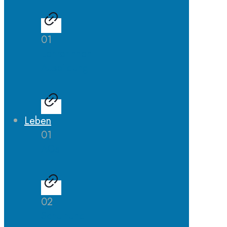
01
LehrerInnen
Ausbildung
Leben
01
AGs
02
Schulhund