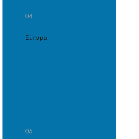
Wettbewerb
04
Europa
Europaschule
Erweitertes
Sprachangebot
Projekte
und
Wettbewerbe
05