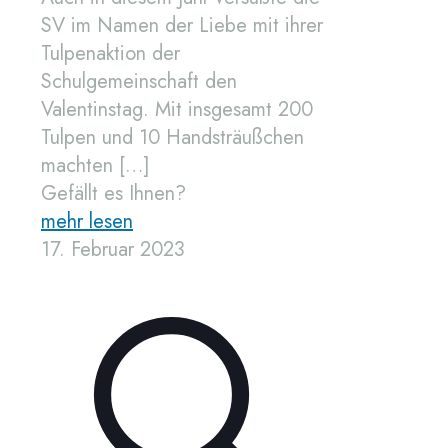
SV im Namen der Liebe mit ihrer
Tulpenaktion der
Schulgemeinschaft den
Valentinstag. Mit insgesamt 200
Tulpen und 10 Handsträußchen
machten
[…]
Gefällt es Ihnen?
mehr lesen
17. Februar 2023