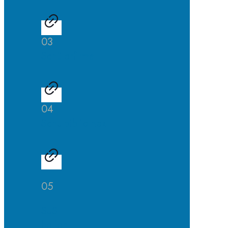
03
Schülerfirma
04
Schulbibliothek
05
SuS
helfen