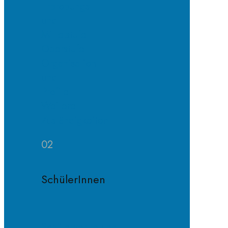
Erprobungs-
und
Mittelstufe
Oberstufe
Organisation
und
Profile
Weitere
Zuständigkeiten
02
SchülerInnen
Schülervertretung