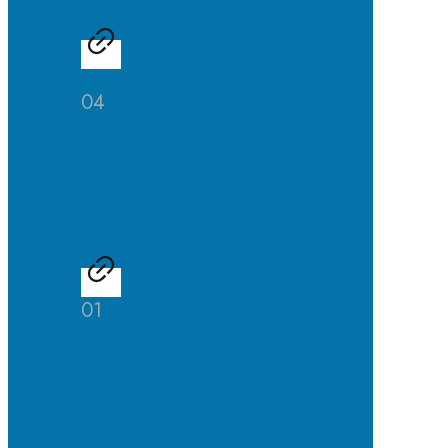
04
Studien-
und
Berufsberatung
01
Talentscouting
der
Uni
DuE