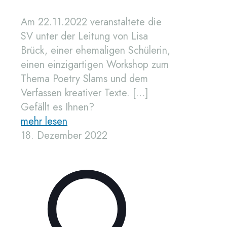
Am 22.11.2022 veranstaltete die
SV unter der Leitung von Lisa
Brück, einer ehemaligen Schülerin,
einen einzigartigen Workshop zum
Thema Poetry Slams und dem
Verfassen kreativer Texte.
[…]
Gefällt es Ihnen?
mehr lesen
18. Dezember 2022