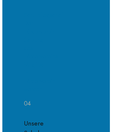
Schulpflegschaft
Der
Förderverein
Satzung
des
Fördervereins
Mitglied
im
Förderverein
werden
04
Unsere