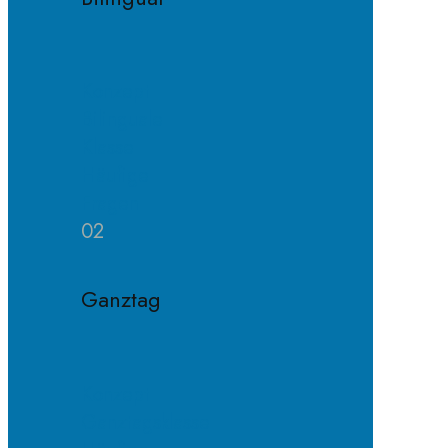
Konzept
Bilinguale
Klasse
Häufige
Fragen
02
Ganztag
Konzept
Ganztagsklasse