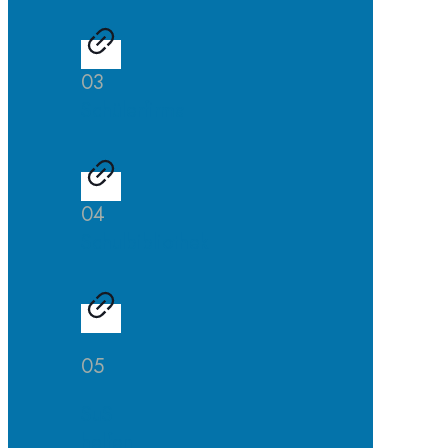
03
Schülerfirma
04
Schulbibliothek
05
SuS
helfen