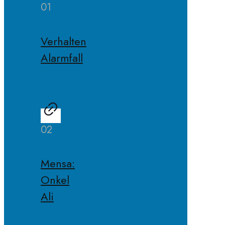
01
Verhalten
Alarmfall
02
Mensa:
Onkel
Ali