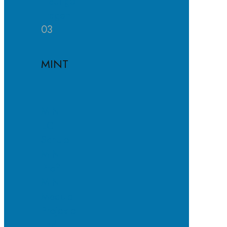
Häufige
Fragen
03
MINT
MINT-
EC-
Schule
MINT-
Profil
MINT-
Module
Projekte
und