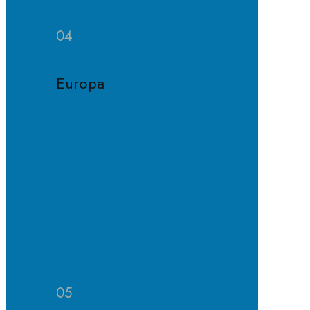
Wettbewerb
04
Europa
Europaschule
Erweitertes
Sprachangebot
Projekte
und
Wettbewerbe
05