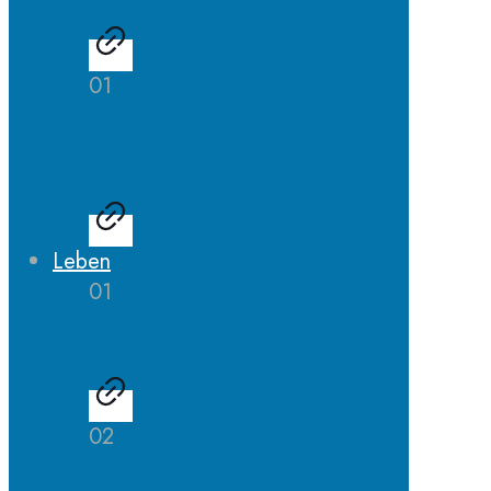
01
LehrerInnen
Ausbildung
Leben
01
AGs
02
Schulhund