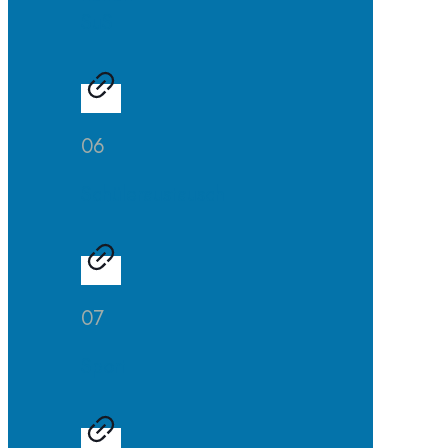
SuS
06
Schüleraustausch
07
Sport