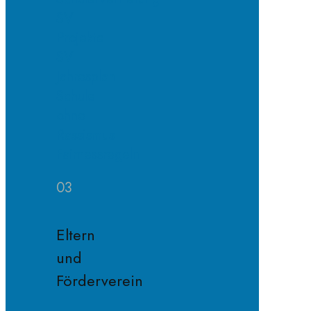
SV
Projekte
SV
Jahresplan
Schule
ohne
Rassismus
Fairnessregeln
03
Eltern
und
Förderverein