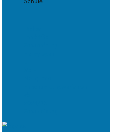
Schule
Fächer
Lehrkräfte
Schulordnung
Handyregeln
E-
Mail-
Netiquette
Entschuldigungsverfahren
ab
2024/25
Schulkleidung