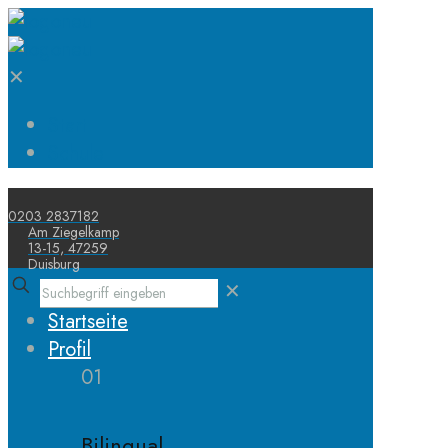
✕
Start
Schule
0203 2837182
Am Ziegelkamp
13-15, 47259
Duisburg
✕
Startseite
Profil
01
Bilingual