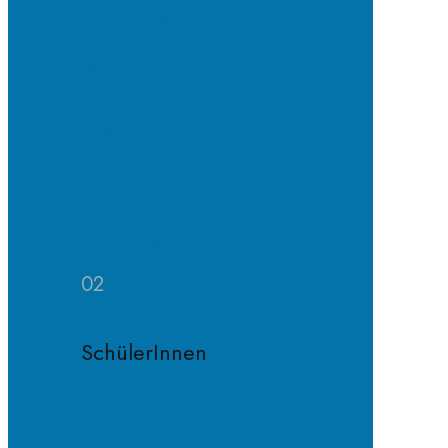
Erprobungs-
und
Mittelstufe
Oberstufe
Organisation
und
Profile
Weitere
Zuständigkeiten
02
SchülerInnen
Schülervertretung