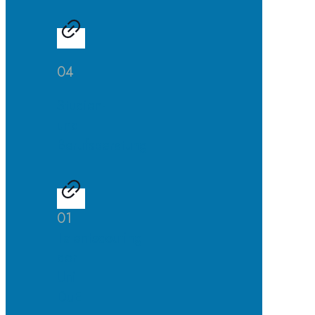
04
Studien-
und
Berufsberatung
01
Talentscouting
der
Uni
DuE