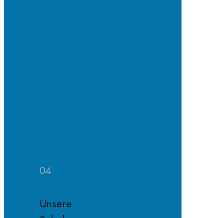
Schulpflegschaft
Der
Förderverein
Satzung
des
Fördervereins
Mitglied
im
Förderverein
werden
04
Unsere