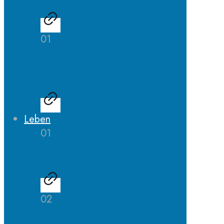
01
LehrerInnen
Ausbildung
Leben
01
AGs
02
Schulhund