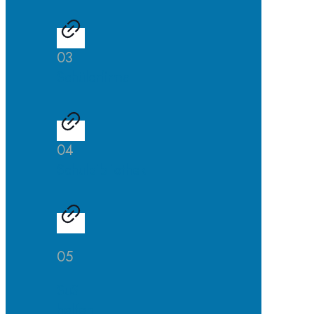
03
Schülerfirma
04
Schulbibliothek
05
SuS
helfen