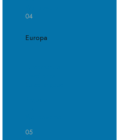
Wettbewerb
04
Europa
Europaschule
Erweitertes
Sprachangebot
Projekte
und
Wettbewerbe
05