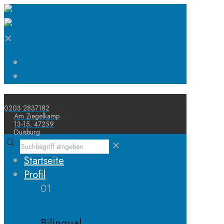
✕
Start
Schule
0203 2837182
Am Ziegelkamp
13-15, 47259
Duisburg
✕
Startseite
Profil
01
Bilingual