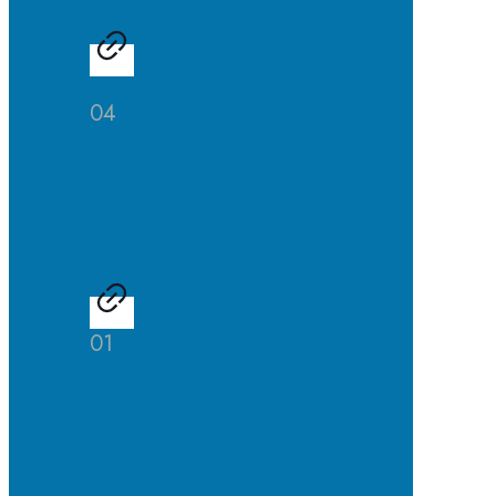
04
Studien-
und
Berufsberatung
01
Talentscouting
der
Uni
DuE