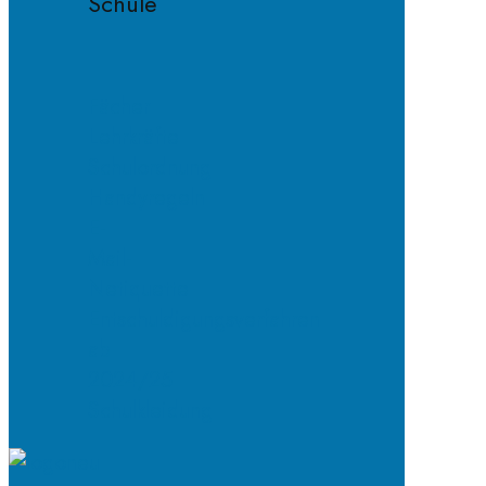
Schule
Fächer
Lehrkräfte
Schulordnung
Handyregeln
E-
Mail-
Netiquette
Entschuldigungsverfahren
ab
2024/25
Schulkleidung