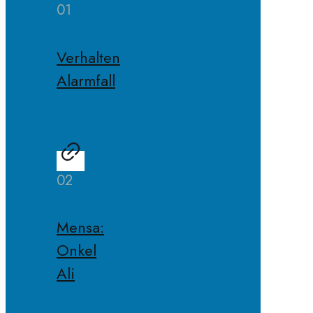
01
Verhalten
Alarmfall
02
Mensa:
Onkel
Ali