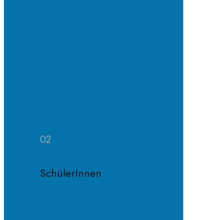
Erprobungs-
und
Mittelstufe
Oberstufe
Organisation
und
Profile
Weitere
Zuständigkeiten
02
SchülerInnen
Schülervertretung