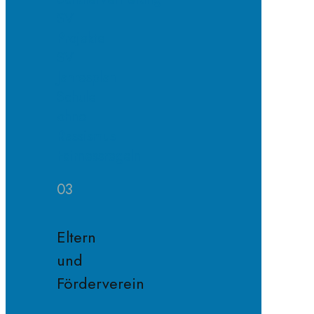
SV
Projekte
SV
Jahresplan
Schule
ohne
Rassismus
Fairnessregeln
03
Eltern
und
Förderverein