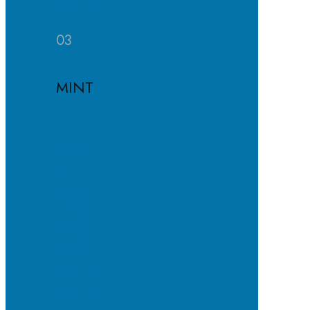
Häufige
Fragen
03
MINT
MINT-
EC-
Schule
MINT-
Profil
MINT-
Module
Projekte
und