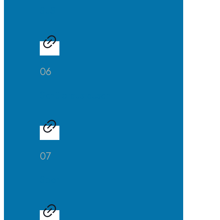
SuS
06
Schüleraustausch
07
Sport