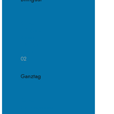
Konzept
Bilinguale
Klasse
Häufige
Fragen
02
Ganztag
Konzept
Ganztagsklasse