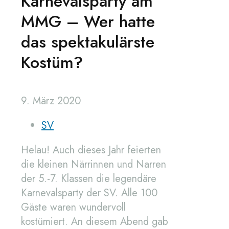
Karnevalsparty am
MMG – Wer hatte
das spektakulärste
Kostüm?
9. März 2020
SV
Helau! Auch dieses Jahr feierten
die kleinen Närrinnen und Narren
der 5.-7. Klassen die legendäre
Karnevalsparty der SV. Alle 100
Gäste waren wundervoll
kostümiert. An diesem Abend gab