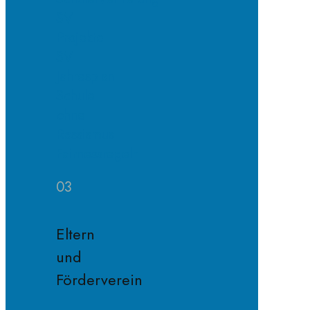
SV
Projekte
SV
Jahresplan
Schule
ohne
Rassismus
Fairnessregeln
03
Eltern
und
Förderverein