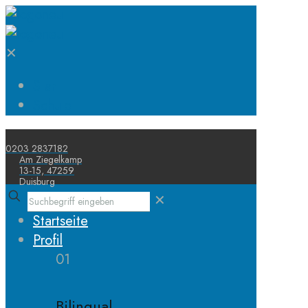
✕
Start
Schule
0203 2837182
Am Ziegelkamp
13-15, 47259
Duisburg
✕
Startseite
Profil
01
Bilingual