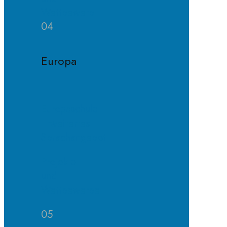
Wettbewerb
04
Europa
Europaschule
Erweitertes
Sprachangebot
Projekte
und
Wettbewerbe
05