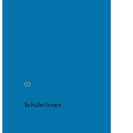
Erprobungs-
und
Mittelstufe
Oberstufe
Organisation
und
Profile
Weitere
Zuständigkeiten
02
SchülerInnen
Schülervertretung