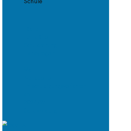
Schule
Fächer
Lehrkräfte
Schulordnung
Handyregeln
E-
Mail-
Netiquette
Entschuldigungsverfahren
ab
2024/25
Schulkleidung