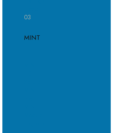
Häufige
Fragen
03
MINT
MINT-
EC-
Schule
MINT-
Profil
MINT-
Module
Projekte
und