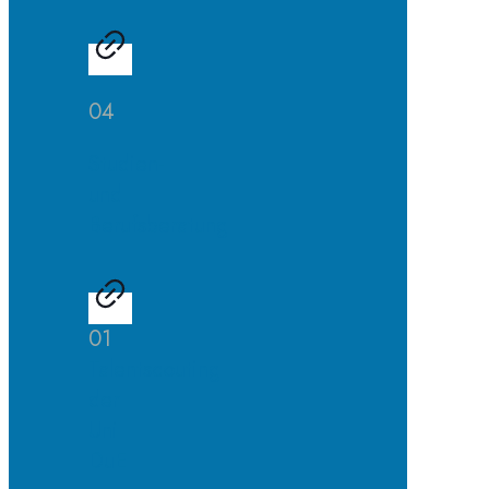
04
Studien-
und
Berufsberatung
01
Talentscouting
der
Uni
DuE