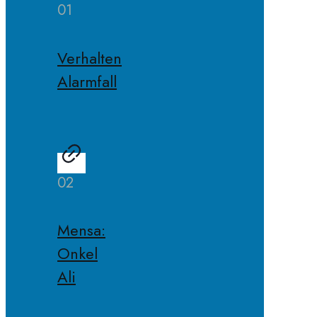
01
Verhalten
Alarmfall
02
Mensa:
Onkel
Ali