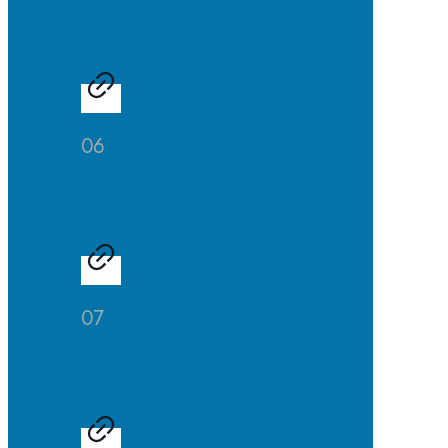
SuS
06
Schüleraustausch
07
Sport