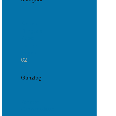
Konzept
Bilinguale
Klasse
Häufige
Fragen
02
Ganztag
Konzept
Ganztagsklasse