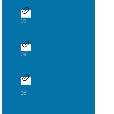
03
Schülerfirma
04
Schulbibliothek
05
SuS
helfen