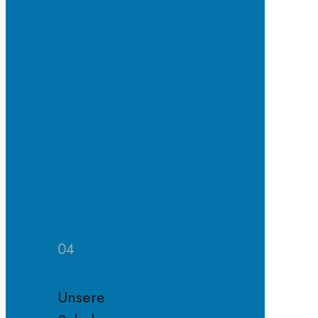
Schulpflegschaft
Der
Förderverein
Satzung
des
Fördervereins
Mitglied
im
Förderverein
werden
04
Unsere