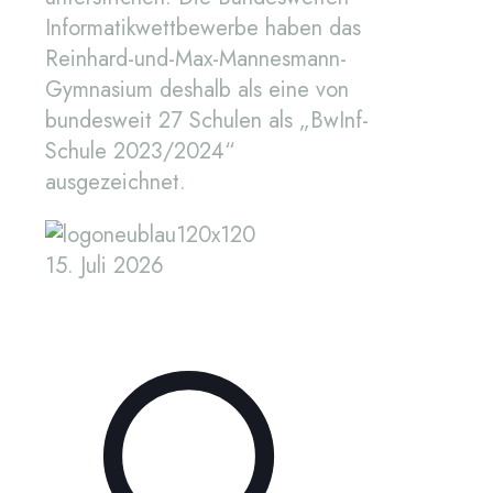
Informatikwettbewerbe haben das
Reinhard-und-Max-Mannesmann-
Gymnasium deshalb als eine von
bundesweit 27 Schulen als „BwInf-
Schule 2023/2024“
ausgezeichnet.
15. Juli 2026