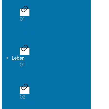
01
LehrerInnen
Ausbildung
Leben
01
AGs
02
Schulhund