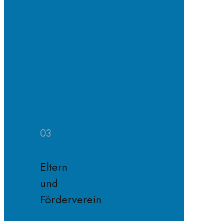
SV
Projekte
SV
Jahresplan
Schule
ohne
Rassismus
Fairnessregeln
03
Eltern
und
Förderverein