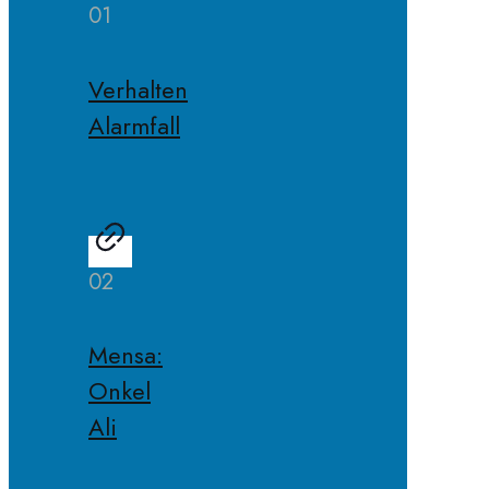
01
Verhalten
Alarmfall
02
Mensa:
Onkel
Ali