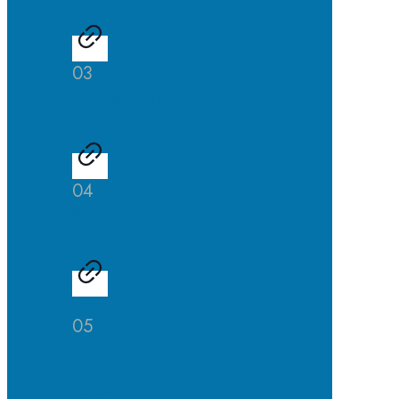
03
Schülerfirma
04
Schulbibliothek
05
SuS
helfen