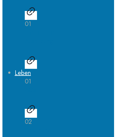
01
LehrerInnen
Ausbildung
Leben
01
AGs
02
Schulhund