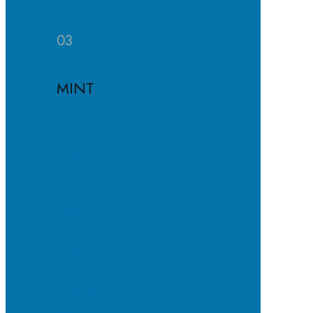
Häufige
Fragen
03
MINT
MINT-
EC-
Schule
MINT-
Profil
MINT-
Module
Projekte
und