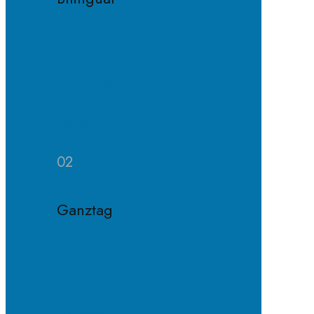
Konzept
Bilinguale
Klasse
Häufige
Fragen
02
Ganztag
Konzept
Ganztagsklasse