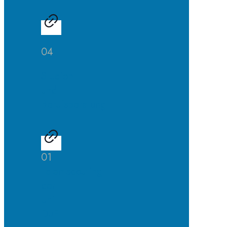
04
Studien-
und
Berufsberatung
01
Talentscouting
der
Uni
DuE