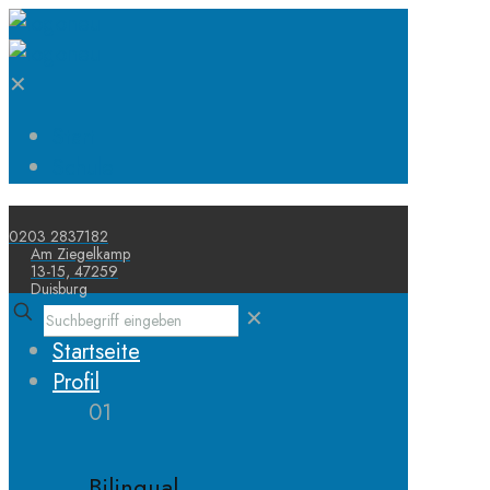
✕
Start
Schule
0203 2837182
Am Ziegelkamp
13-15, 47259
Duisburg
✕
Startseite
Profil
01
Bilingual