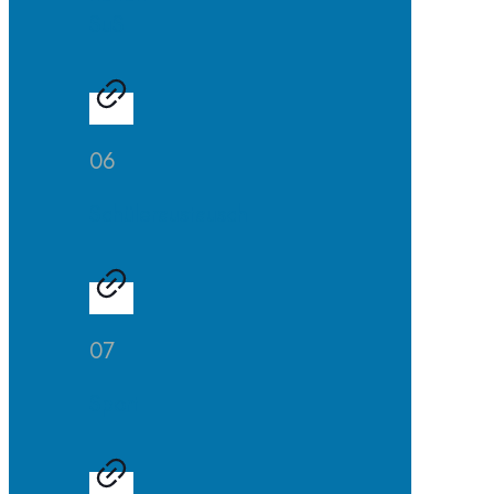
SuS
06
Schüleraustausch
07
Sport