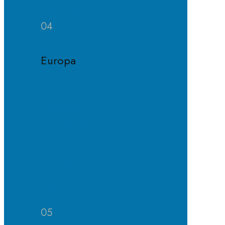
Wettbewerb
04
Europa
Europaschule
Erweitertes
Sprachangebot
Projekte
und
Wettbewerbe
05