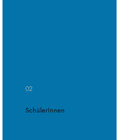
Erprobungs-
und
Mittelstufe
Oberstufe
Organisation
und
Profile
Weitere
Zuständigkeiten
02
SchülerInnen
Schülervertretung