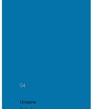
Schulpflegschaft
Der
Förderverein
Satzung
des
Fördervereins
Mitglied
im
Förderverein
werden
04
Unsere