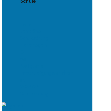
Schule
Fächer
Lehrkräfte
Schulordnung
Handyregeln
E-
Mail-
Netiquette
Entschuldigungsverfahren
ab
2024/25
Schulkleidung