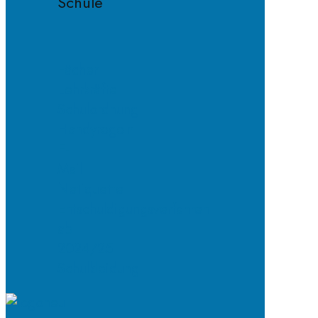
Schule
Fächer
Lehrkräfte
Schulordnung
Handyregeln
E-
Mail-
Netiquette
Entschuldigungsverfahren
ab
2024/25
Schulkleidung