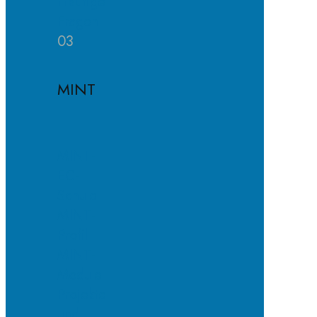
Häufige
Fragen
03
MINT
MINT-
EC-
Schule
MINT-
Profil
MINT-
Module
Projekte
und