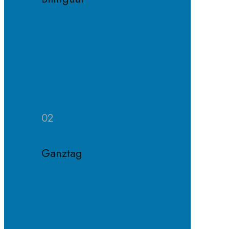
Konzept
Bilinguale
Klasse
Häufige
Fragen
02
Ganztag
Konzept
Ganztagsklasse