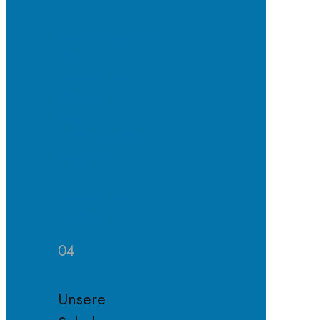
Schulpflegschaft
Der
Förderverein
Satzung
des
Fördervereins
Mitglied
im
Förderverein
werden
04
Unsere