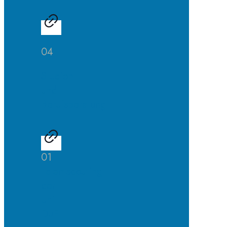
04
Studien-
und
Berufsberatung
01
Talentscouting
der
Uni
DuE