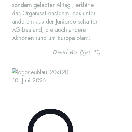
sondern gelebter Alltag“, erklärte
das Organisationsteam, das unter
anderem aus der Juniorbotschafter-
AG bestand, die auch andere
Aktionen rund um Europa plant.
David Vos (Jgst. 11)
10. Juni 2026