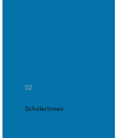
Erprobungs-
und
Mittelstufe
Oberstufe
Organisation
und
Profile
Weitere
Zuständigkeiten
02
SchülerInnen
Schülervertretung