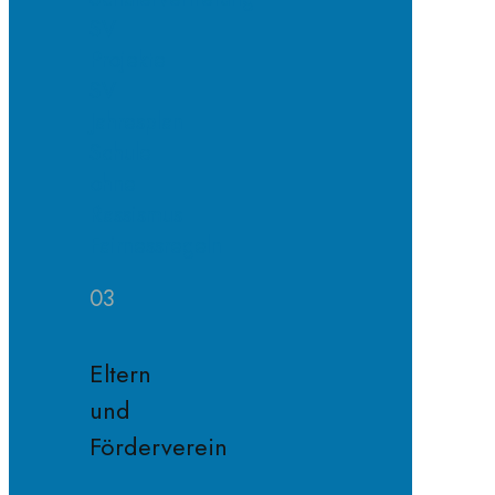
SV
Projekte
SV
Jahresplan
Schule
ohne
Rassismus
Fairnessregeln
03
Eltern
und
Förderverein