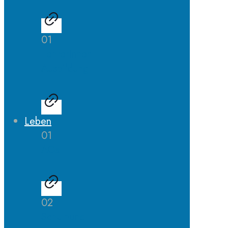
01
LehrerInnen
Ausbildung
Leben
01
AGs
02
Schulhund