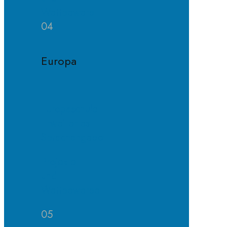
Wettbewerb
04
Europa
Europaschule
Erweitertes
Sprachangebot
Projekte
und
Wettbewerbe
05