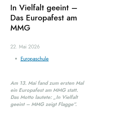
In Vielfalt geeint –
Das Europafest am
MMG
22. Mai 2026
Europaschule
Am 13. Mai fand zum ersten Mal
ein Europafest am MMG statt.
Das Motto lautete: „In Vielfalt
geeint – MMG zeigt Flagge“.