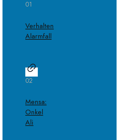
01
Verhalten
Alarmfall
02
Mensa:
Onkel
Ali