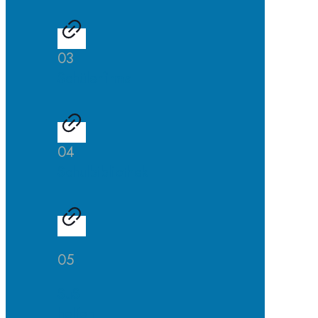
03
Schülerfirma
04
Schulbibliothek
05
SuS
helfen