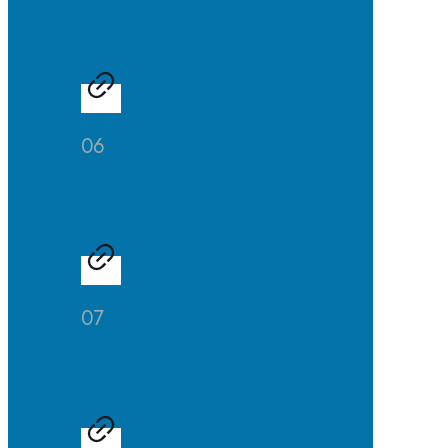
SuS
06
Schüleraustausch
07
Sport