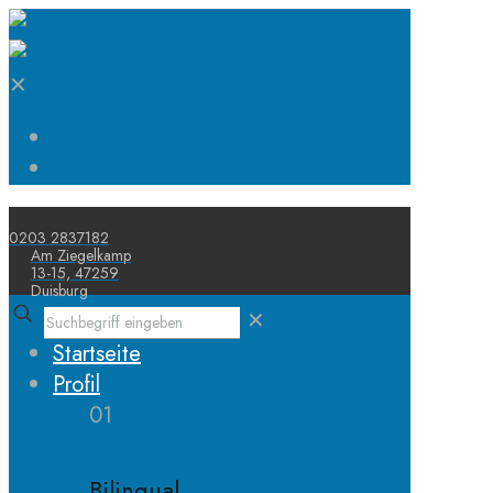
✕
Start
Schule
0203 2837182
Am Ziegelkamp
13-15, 47259
Duisburg
✕
Startseite
Profil
01
Bilingual