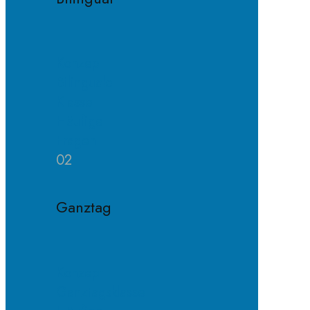
Konzept
Bilinguale
Klasse
Häufige
Fragen
02
Ganztag
Konzept
Ganztagsklasse