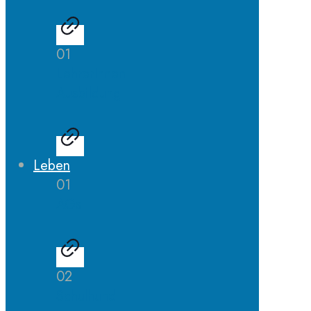
01
LehrerInnen
Ausbildung
Leben
01
AGs
02
Schulhund