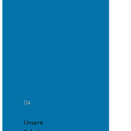
Schulpflegschaft
Der
Förderverein
Satzung
des
Fördervereins
Mitglied
im
Förderverein
werden
04
Unsere