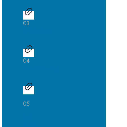
03
Schülerfirma
04
Schulbibliothek
05
SuS
helfen