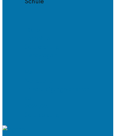
Schule
Fächer
Lehrkräfte
Schulordnung
Handyregeln
E-
Mail-
Netiquette
Entschuldigungsverfahren
ab
2024/25
Schulkleidung