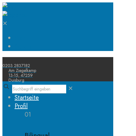
✕
Start
Schule
0203 2837182
Am Ziegelkamp
13-15, 47259
Duisburg
✕
Startseite
Profil
01
Bilingual