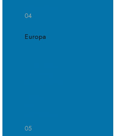
Wettbewerb
04
Europa
Europaschule
Erweitertes
Sprachangebot
Projekte
und
Wettbewerbe
05