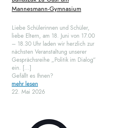
Mannesmann-Gymnasium
Liebe Schülerinnen und Schüler,
liebe Eltern, am 18. Juni von 17.00
– 18.30 Uhr laden wir herzlich zur
nächsten Veranstaltung unserer
Gesprächsreihe „Politik im Dialog“
ein.
[…]
Gefällt es Ihnen?
mehr lesen
22. Mai 2026