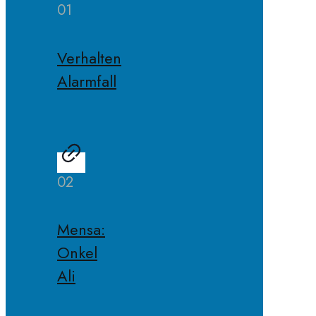
01
Verhalten
Alarmfall
02
Mensa:
Onkel
Ali