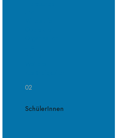
Erprobungs-
und
Mittelstufe
Oberstufe
Organisation
und
Profile
Weitere
Zuständigkeiten
02
SchülerInnen
Schülervertretung