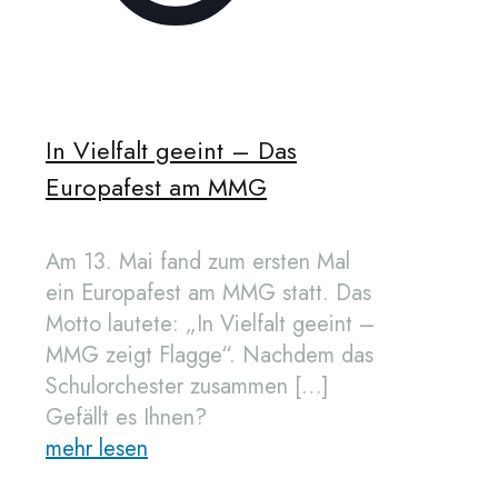
In Vielfalt geeint – Das
Europafest am MMG
Am 13. Mai fand zum ersten Mal
ein Europafest am MMG statt. Das
Motto lautete: „In Vielfalt geeint –
MMG zeigt Flagge“. Nachdem das
Schulorchester zusammen
[…]
Gefällt es Ihnen?
mehr lesen