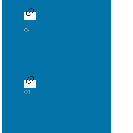
04
Studien-
und
Berufsberatung
01
Talentscouting
der
Uni
DuE