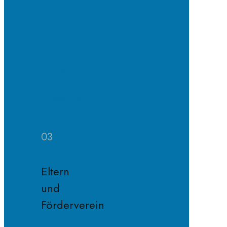
SV
Projekte
SV
Jahresplan
Schule
ohne
Rassismus
Fairnessregeln
03
Eltern
und
Förderverein