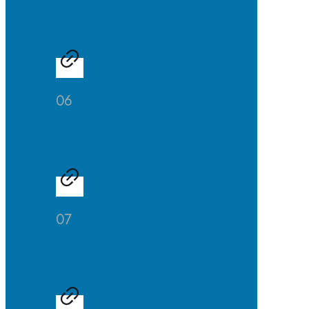
SuS
06
Schüleraustausch
07
Sport