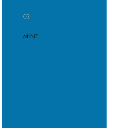
Häufige
Fragen
03
MINT
MINT-
EC-
Schule
MINT-
Profil
MINT-
Module
Projekte
und