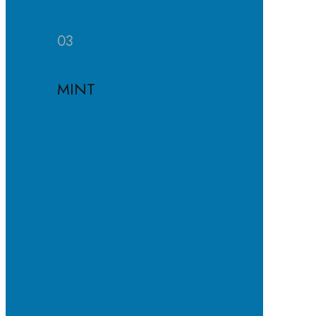
Häufige
Fragen
03
MINT
MINT-
EC-
Schule
MINT-
Profil
MINT-
Module
Projekte
und