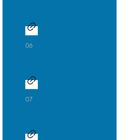
SuS
06
Schüleraustausch
07
Sport