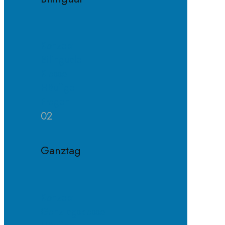
Konzept
Bilinguale
Klasse
Häufige
Fragen
02
Ganztag
Konzept
Ganztagsklasse