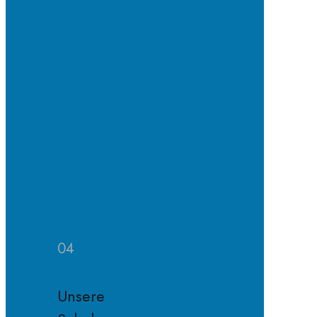
Schulpflegschaft
Der
Förderverein
Satzung
des
Fördervereins
Mitglied
im
Förderverein
werden
04
Unsere