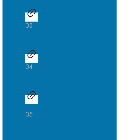
03
Schülerfirma
04
Schulbibliothek
05
SuS
helfen