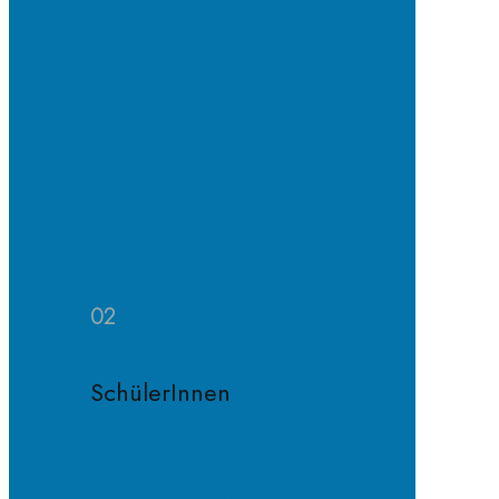
Erprobungs-
und
Mittelstufe
Oberstufe
Organisation
und
Profile
Weitere
Zuständigkeiten
02
SchülerInnen
Schülervertretung