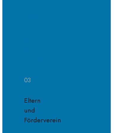
SV
Projekte
SV
Jahresplan
Schule
ohne
Rassismus
Fairnessregeln
03
Eltern
und
Förderverein