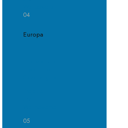
Wettbewerb
04
Europa
Europaschule
Erweitertes
Sprachangebot
Projekte
und
Wettbewerbe
05