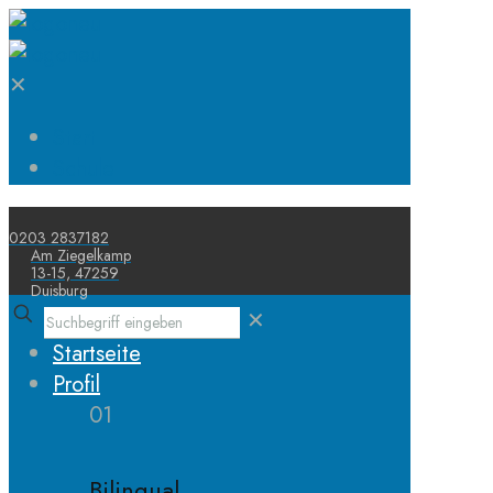
✕
Start
Schule
0203 2837182
Am Ziegelkamp
13-15, 47259
Duisburg
✕
Startseite
Profil
01
Bilingual