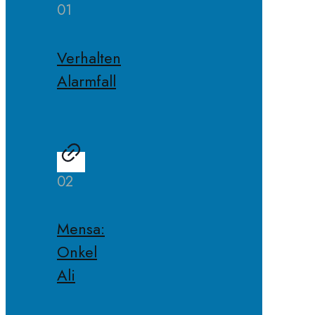
01
Verhalten
Alarmfall
02
Mensa:
Onkel
Ali