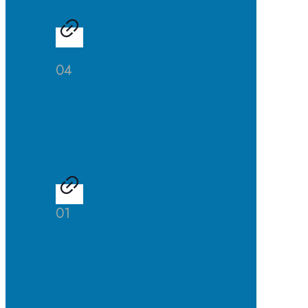
04
Studien-
und
Berufsberatung
01
Talentscouting
der
Uni
DuE