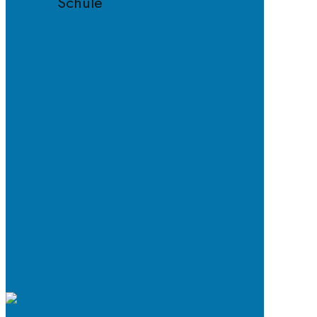
Schule
Fächer
Lehrkräfte
Schulordnung
Handyregeln
E-
Mail-
Netiquette
Entschuldigungsverfahren
ab
2024/25
Schulkleidung