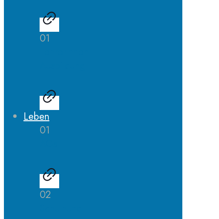
01
LehrerInnen
Ausbildung
Leben
01
AGs
02
Schulhund