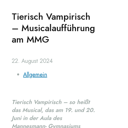
Tierisch Vampirisch
– Musicalaufführung
am MMG
22. August 2024
Allgemein
Tierisch Vampirisch – so heißt
das Musical, das am 19. und 20.
Juni in der Aula des
Mannesmann- Gymnasiums