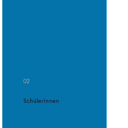
Erprobungs-
und
Mittelstufe
Oberstufe
Organisation
und
Profile
Weitere
Zuständigkeiten
02
SchülerInnen
Schülervertretung