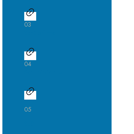
03
Schülerfirma
04
Schulbibliothek
05
SuS
helfen