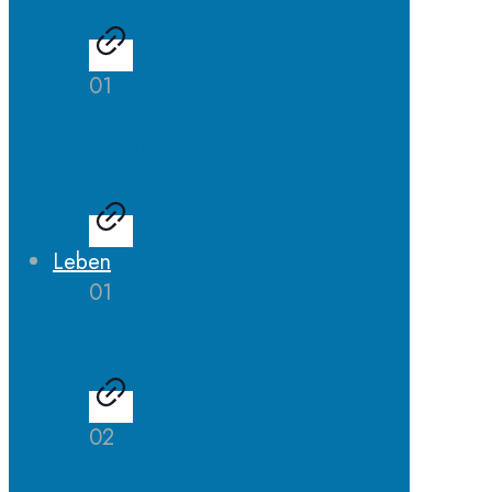
01
LehrerInnen
Ausbildung
Leben
01
AGs
02
Schulhund