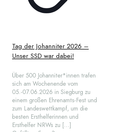
Tag der Johanniter 2026 –
Unser SSD war dabei!
Über 500 Johanniter*innen trafen
sich am Wochenende vom
05.-07.06.2026 in Siegburg zu
einem großen Ehrenamts-Fest und
zum Landeswettkampf, um die
besten Ersthelferinnen und
Ersthelfer NRWs zu
[…]