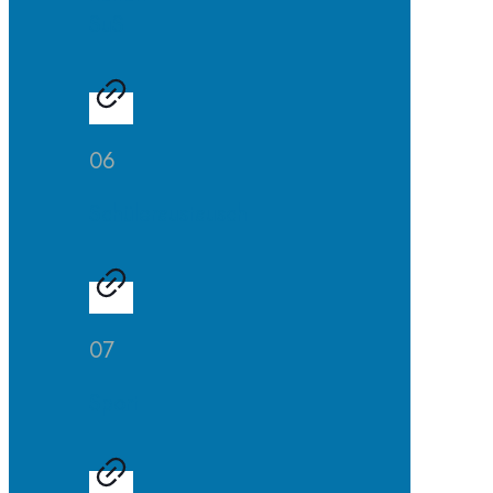
SuS
06
Schüleraustausch
07
Sport