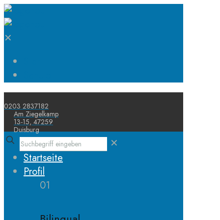
✕
Start
Schule
0203 2837182
Am Ziegelkamp
13-15, 47259
Duisburg
✕
Startseite
Profil
01
Bilingual