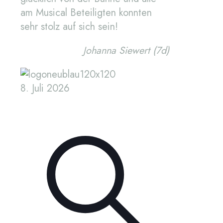
am Musical Beteiligten konnten
sehr stolz auf sich sein!
Johanna Siewert (7d)
8. Juli 2026