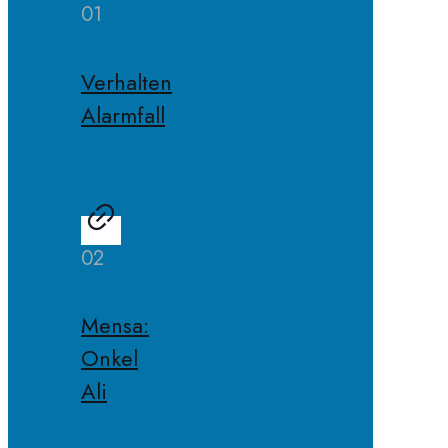
01
Verhalten
Alarmfall
02
Mensa:
Onkel
Ali