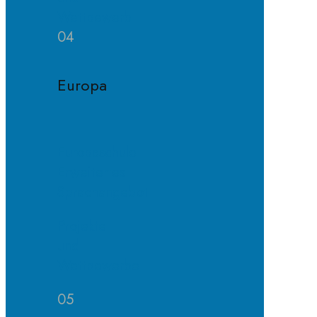
Wettbewerb
04
Europa
Europaschule
Erweitertes
Sprachangebot
Projekte
und
Wettbewerbe
05