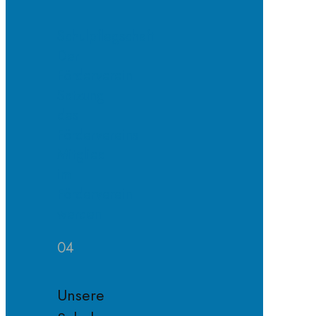
Schulpflegschaft
Der
Förderverein
Satzung
des
Fördervereins
Mitglied
im
Förderverein
werden
04
Unsere