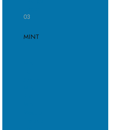
Häufige
Fragen
03
MINT
MINT-
EC-
Schule
MINT-
Profil
MINT-
Module
Projekte
und