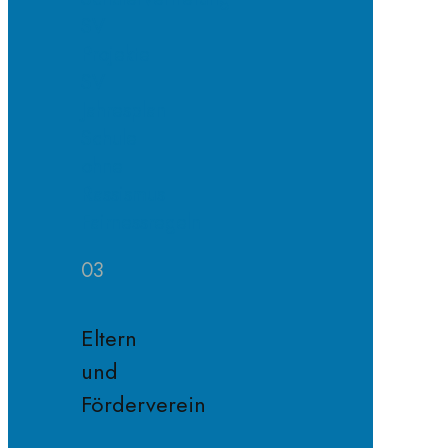
SV
Projekte
SV
Jahresplan
Schule
ohne
Rassismus
Fairnessregeln
03
Eltern
und
Förderverein