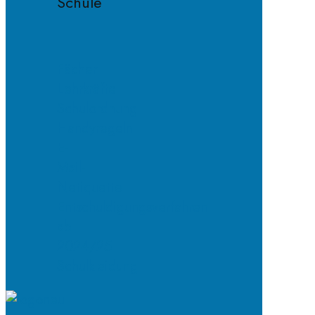
Schule
Fächer
Lehrkräfte
Schulordnung
Handyregeln
E-
Mail-
Netiquette
Entschuldigungsverfahren
ab
2024/25
Schulkleidung