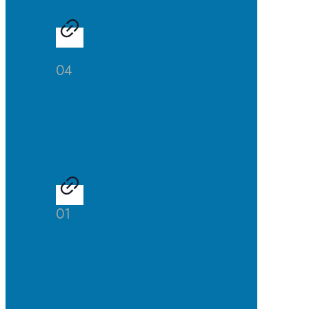
04
Studien-
und
Berufsberatung
01
Talentscouting
der
Uni
DuE