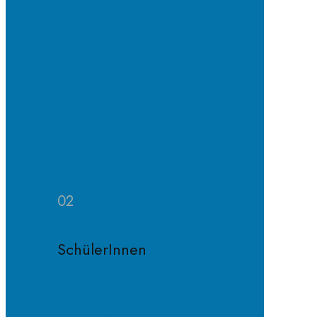
Erprobungs-
und
Mittelstufe
Oberstufe
Organisation
und
Profile
Weitere
Zuständigkeiten
02
SchülerInnen
Schülervertretung