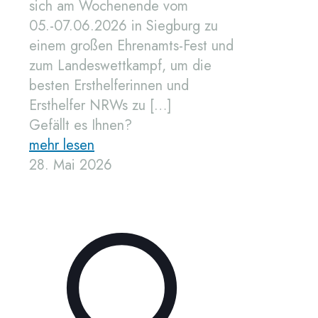
sich am Wochenende vom
05.-07.06.2026 in Siegburg zu
einem großen Ehrenamts-Fest und
zum Landeswettkampf, um die
besten Ersthelferinnen und
Ersthelfer NRWs zu
[…]
Gefällt es Ihnen?
mehr lesen
28. Mai 2026