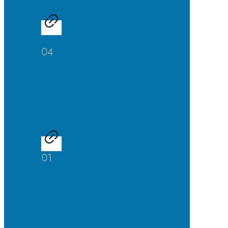
04
Studien-
und
Berufsberatung
01
Talentscouting
der
Uni
DuE