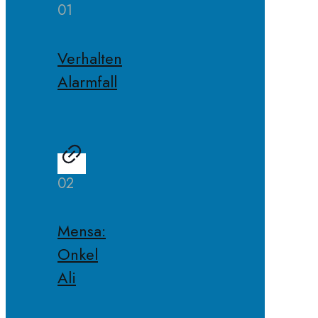
01
Verhalten
Alarmfall
02
Mensa:
Onkel
Ali