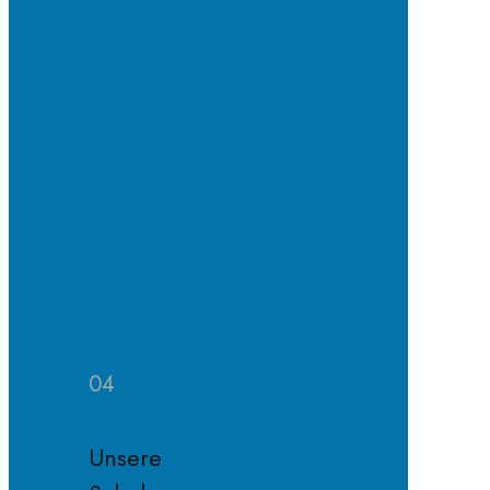
Schulpflegschaft
Der
Förderverein
Satzung
des
Fördervereins
Mitglied
im
Förderverein
werden
04
Unsere