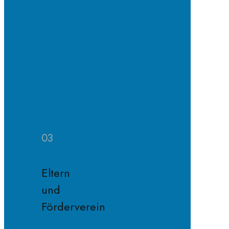
SV
Projekte
SV
Jahresplan
Schule
ohne
Rassismus
Fairnessregeln
03
Eltern
und
Förderverein