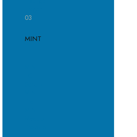
Häufige
Fragen
03
MINT
MINT-
EC-
Schule
MINT-
Profil
MINT-
Module
Projekte
und