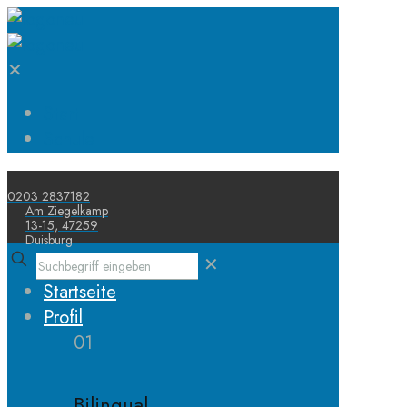
✕
Start
Schule
0203 2837182
Am Ziegelkamp
13-15, 47259
Duisburg
✕
Startseite
Profil
01
Bilingual