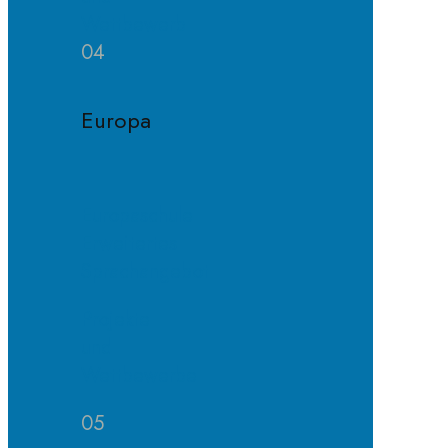
Wettbewerb
04
Europa
Europaschule
Erweitertes
Sprachangebot
Projekte
und
Wettbewerbe
05