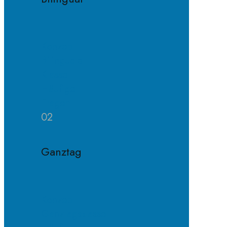
Konzept
Bilinguale
Klasse
Häufige
Fragen
02
Ganztag
Konzept
Ganztagsklasse