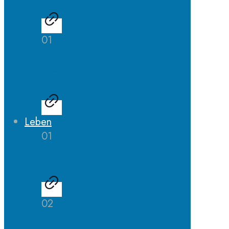
01
LehrerInnen
Ausbildung
Leben
01
AGs
02
Schulhund