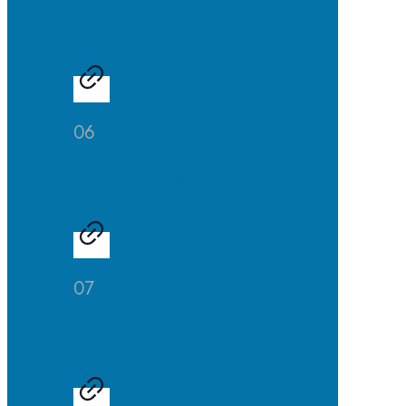
SuS
06
Schüleraustausch
07
Sport