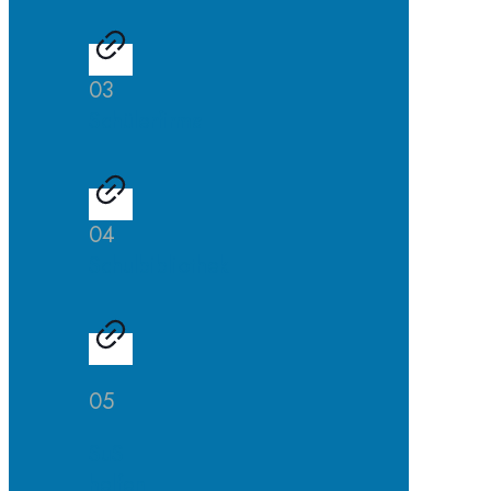
03
Schülerfirma
04
Schulbibliothek
05
SuS
helfen