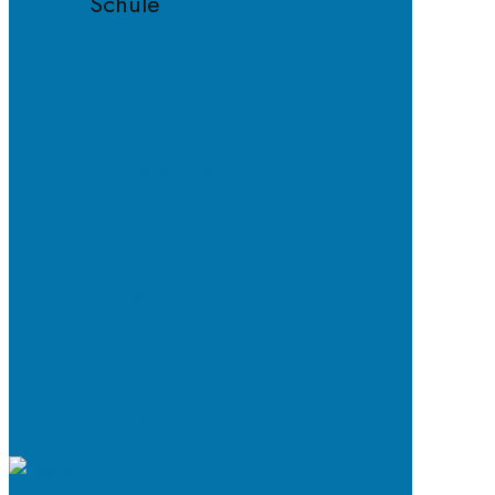
Schule
Fächer
Lehrkräfte
Schulordnung
Handyregeln
E-
Mail-
Netiquette
Entschuldigungsverfahren
ab
2024/25
Schulkleidung