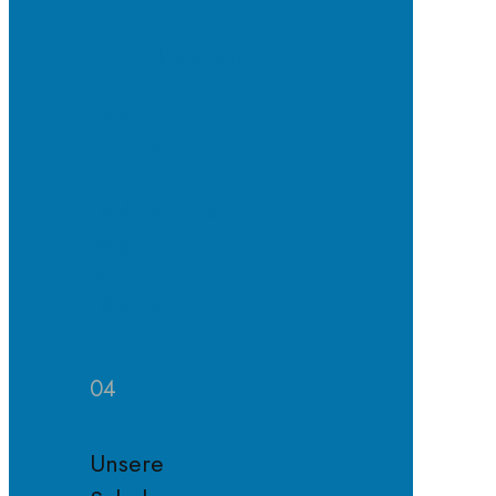
Schulpflegschaft
Der
Förderverein
Satzung
des
Fördervereins
Mitglied
im
Förderverein
werden
04
Unsere