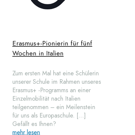
Erasmus+-Pionierin für fünf
Wochen in Italien
Zum ersten Mal hat eine Schülerin
unserer Schule im Rahmen unseres
Erasmus+ -Programms an einer
Einzelmobilität nach Italien
teilgenommen – ein Meilenstein
für uns als Europaschule.
[…]
Gefällt es Ihnen?
mehr lesen