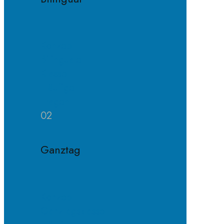
Konzept
Bilinguale
Klasse
Häufige
Fragen
02
Ganztag
Konzept
Ganztagsklasse