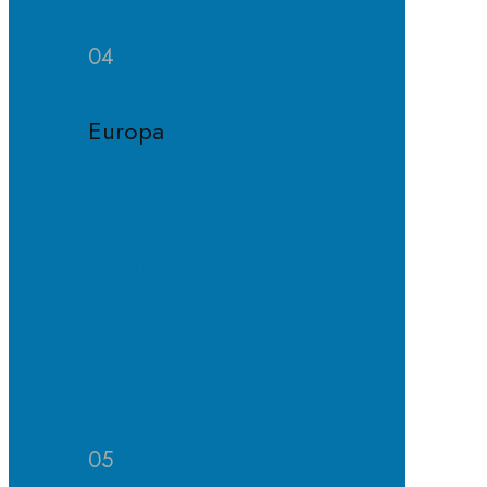
Wettbewerb
04
Europa
Europaschule
Erweitertes
Sprachangebot
Projekte
und
Wettbewerbe
05