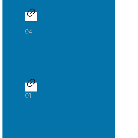
04
Studien-
und
Berufsberatung
01
Talentscouting
der
Uni
DuE