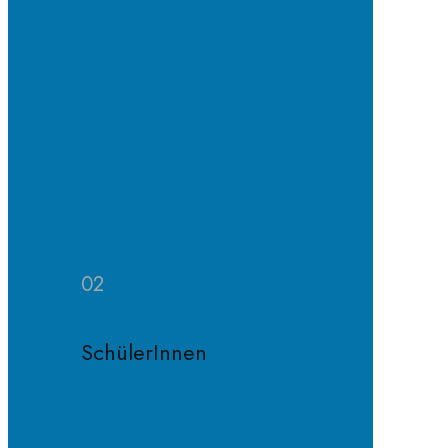
Erprobungs-
und
Mittelstufe
Oberstufe
Organisation
und
Profile
Weitere
Zuständigkeiten
02
SchülerInnen
Schülervertretung