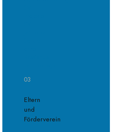
SV
Projekte
SV
Jahresplan
Schule
ohne
Rassismus
Fairnessregeln
03
Eltern
und
Förderverein