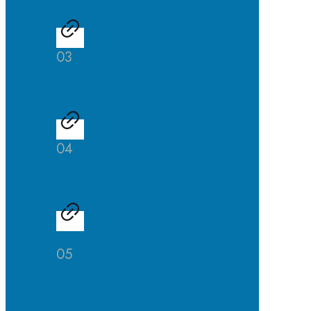
03
Schülerfirma
04
Schulbibliothek
05
SuS
helfen