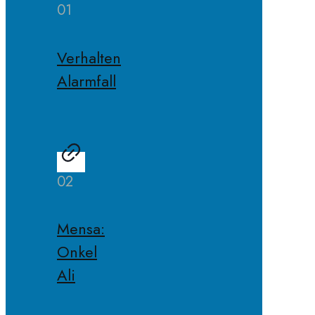
01
Verhalten
Alarmfall
02
Mensa:
Onkel
Ali