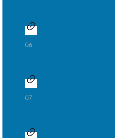
SuS
06
Schüleraustausch
07
Sport