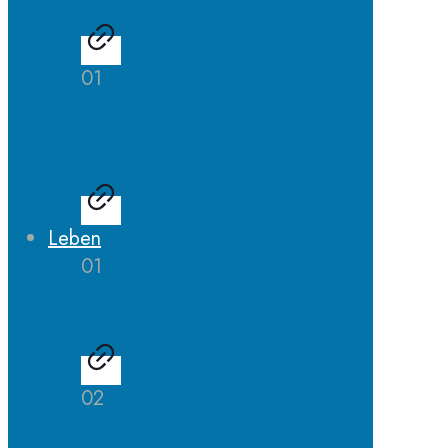
01
LehrerInnen
Ausbildung
Leben
01
AGs
02
Schulhund