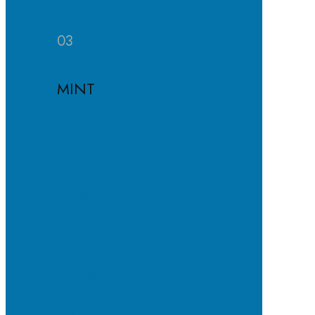
Häufige
Fragen
03
MINT
MINT-
EC-
Schule
MINT-
Profil
MINT-
Module
Projekte
und