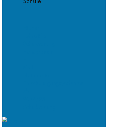
Schule
Fächer
Lehrkräfte
Schulordnung
Handyregeln
E-
Mail-
Netiquette
Entschuldigungsverfahren
ab
2024/25
Schulkleidung