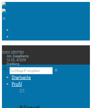
✕
Start
Schule
0203 2837182
Am Ziegelkamp
13-15, 47259
Duisburg
✕
Startseite
Profil
01
Bilingual