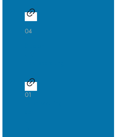
04
Studien-
und
Berufsberatung
01
Talentscouting
der
Uni
DuE