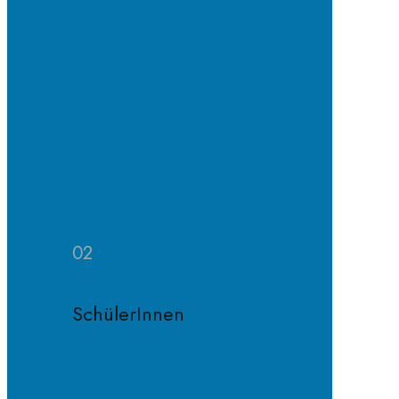
Erprobungs-
und
Mittelstufe
Oberstufe
Organisation
und
Profile
Weitere
Zuständigkeiten
02
SchülerInnen
Schülervertretung