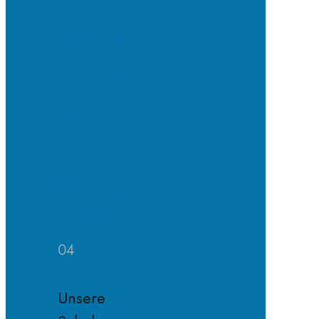
Schulpflegschaft
Der
Förderverein
Satzung
des
Fördervereins
Mitglied
im
Förderverein
werden
04
Unsere