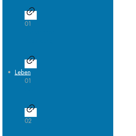
01
LehrerInnen
Ausbildung
Leben
01
AGs
02
Schulhund