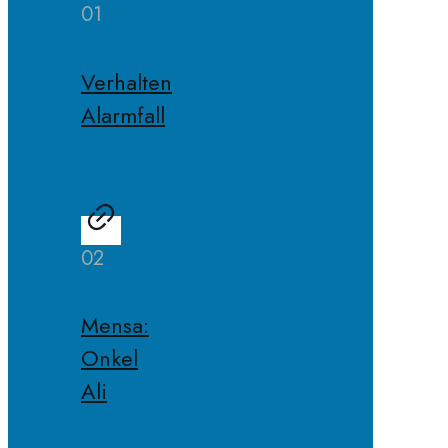
01
Verhalten
Alarmfall
02
Mensa:
Onkel
Ali