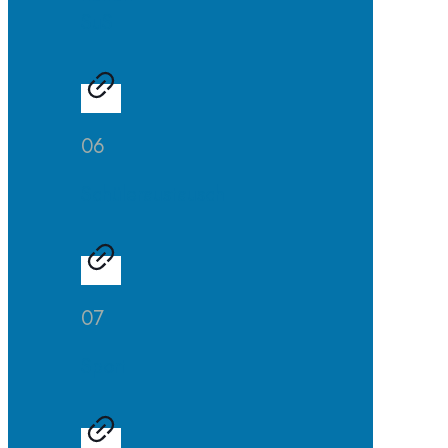
SuS
06
Schüleraustausch
07
Sport