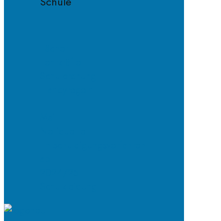
Schule
Fächer
Lehrkräfte
Schulordnung
Handyregeln
E-
Mail-
Netiquette
Entschuldigungsverfahren
ab
2024/25
Schulkleidung