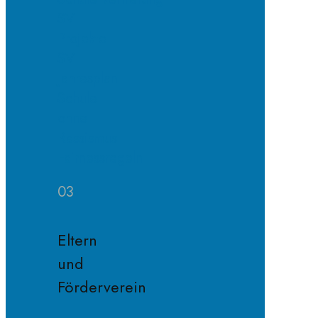
SV
Projekte
SV
Jahresplan
Schule
ohne
Rassismus
Fairnessregeln
03
Eltern
und
Förderverein