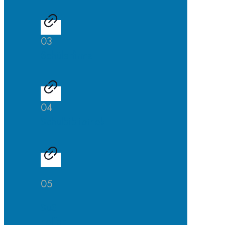
03
Schülerfirma
04
Schulbibliothek
05
SuS
helfen