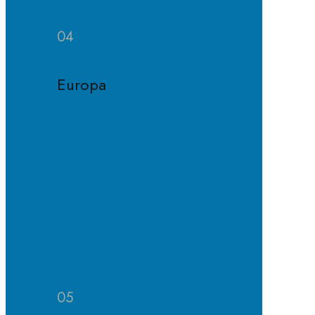
Wettbewerb
04
Europa
Europaschule
Erweitertes
Sprachangebot
Projekte
und
Wettbewerbe
05