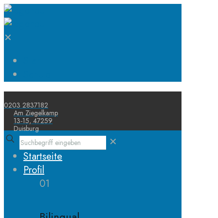
✕
Start
Schule
0203 2837182
Am Ziegelkamp
13-15, 47259
Duisburg
✕
Startseite
Profil
01
Bilingual