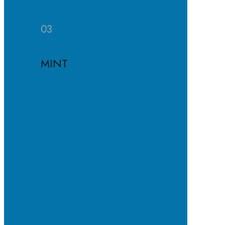
Häufige
Fragen
03
MINT
MINT-
EC-
Schule
MINT-
Profil
MINT-
Module
Projekte
und