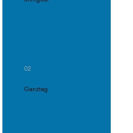
Konzept
Bilinguale
Klasse
Häufige
Fragen
02
Ganztag
Konzept
Ganztagsklasse