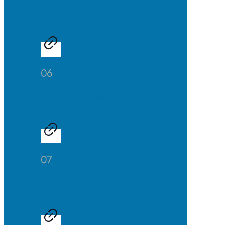
SuS
06
Schüleraustausch
07
Sport