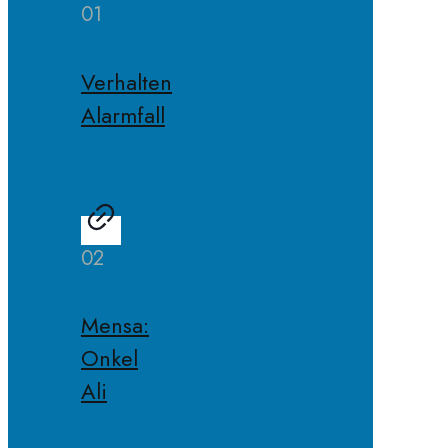
01
Verhalten
Alarmfall
02
Mensa:
Onkel
Ali