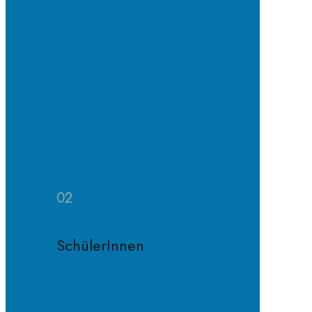
Erprobungs-
und
Mittelstufe
Oberstufe
Organisation
und
Profile
Weitere
Zuständigkeiten
02
SchülerInnen
Schülervertretung