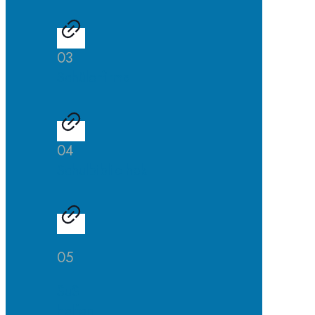
03
Schülerfirma
04
Schulbibliothek
05
SuS
helfen