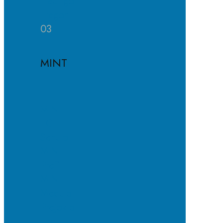
Häufige
Fragen
03
MINT
MINT-
EC-
Schule
MINT-
Profil
MINT-
Module
Projekte
und