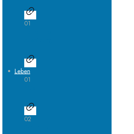
01
LehrerInnen
Ausbildung
Leben
01
AGs
02
Schulhund