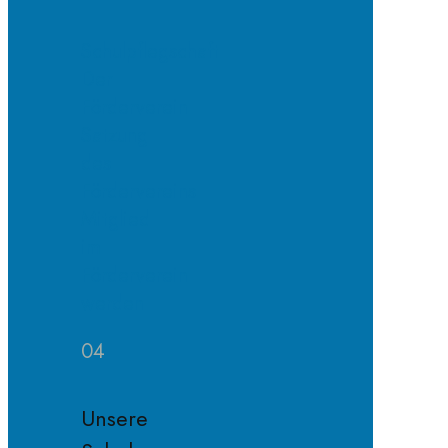
Schulpflegschaft
Der
Förderverein
Satzung
des
Fördervereins
Mitglied
im
Förderverein
werden
04
Unsere