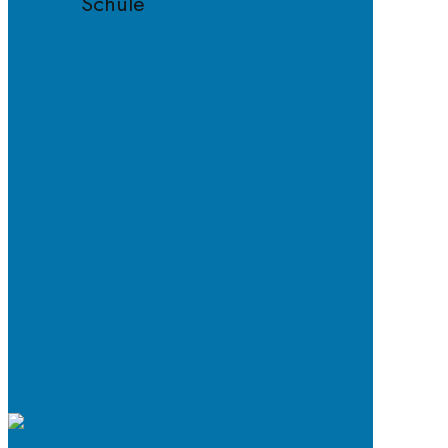
Schule
Fächer
Lehrkräfte
Schulordnung
Handyregeln
E-
Mail-
Netiquette
Entschuldigungsverfahren
ab
2024/25
Schulkleidung