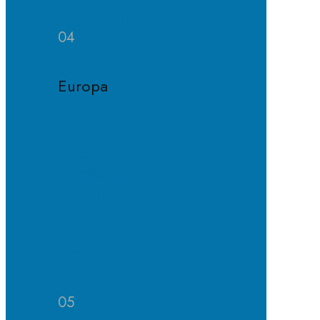
Wettbewerb
04
Europa
Europaschule
Erweitertes
Sprachangebot
Projekte
und
Wettbewerbe
05