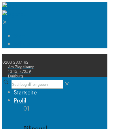
✕
Start
Schule
0203 2837182
Am Ziegelkamp
13-15, 47259
Duisburg
✕
Startseite
Profil
01
Bilingual