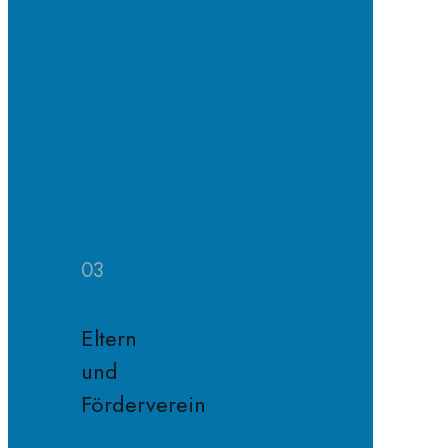
SV
Projekte
SV
Jahresplan
Schule
ohne
Rassismus
Fairnessregeln
03
Eltern
und
Förderverein