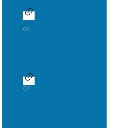
04
Studien-
und
Berufsberatung
01
Talentscouting
der
Uni
DuE